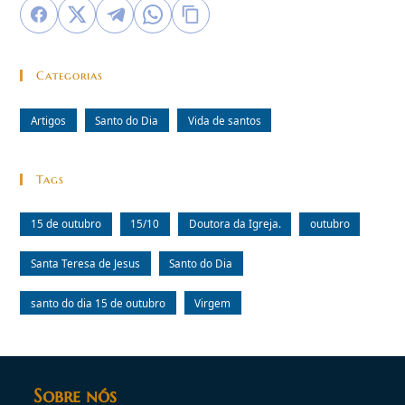
Categorias
Artigos
Santo do Dia
Vida de santos
Tags
15 de outubro
15/10
Doutora da Igreja.
outubro
Santa Teresa de Jesus
Santo do Dia
santo do dia 15 de outubro
Virgem
Sobre nós