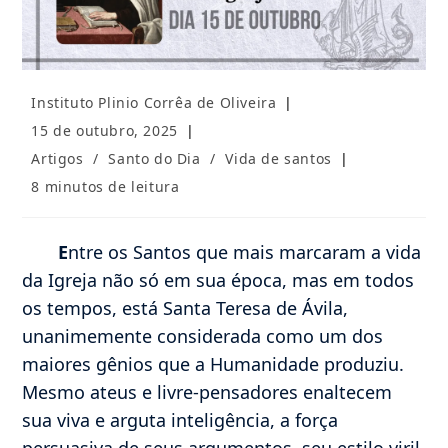
Autor
Instituto Plinio Corrêa de Oliveira
do
Post
15 de outubro, 2025
post:
publicado:
Categoria
Artigos
/
Santo do Dia
/
Vida de santos
do
Tempo
8 minutos de leitura
post:
de
leitura:
E
ntre os Santos que mais marcaram a vida
da Igreja não só em sua época, mas em todos
os tempos, está Santa Teresa de Ávila,
unanimemente considerada como um dos
maiores gênios que a Humanidade produziu.
Mesmo ateus e livre-pensadores enaltecem
sua viva e arguta inteligência, a força
persuasiva de seus argumentos, seu estilo viril