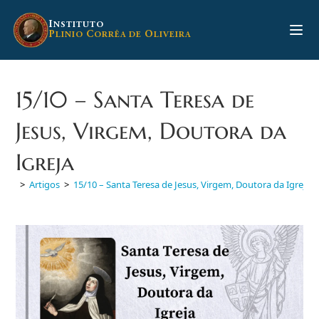
Ir
para
I
NSTITUTO
P
C
O
LINIO
ORRÊA DE
LIVEIRA
o
conteúdo
15/10 – Santa Teresa de
Jesus, Virgem, Doutora da
Igreja
>
Artigos
>
15/10 – Santa Teresa de Jesus, Virgem, Doutora da Igreja