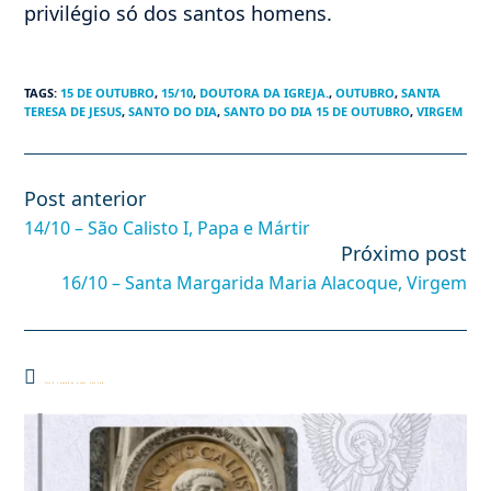
privilégio só dos santos homens.
TAGS
:
15 DE OUTUBRO
,
15/10
,
DOUTORA DA IGREJA.
,
OUTUBRO
,
SANTA
TERESA DE JESUS
,
SANTO DO DIA
,
SANTO DO DIA 15 DE OUTUBRO
,
VIRGEM
Post anterior
Leia
mais
14/10 – São Calisto I, Papa e Mártir
artigos
Próximo post
16/10 – Santa Margarida Maria Alacoque, Virgem
Você também pode gostar