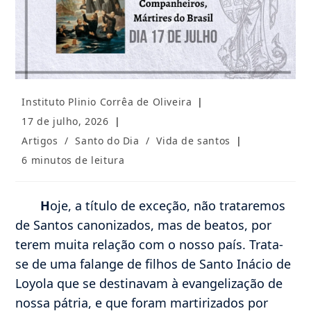
Autor
Instituto Plinio Corrêa de Oliveira
do
Post
17 de julho, 2026
post:
publicado:
Categoria
Artigos
/
Santo do Dia
/
Vida de santos
do
Tempo
6 minutos de leitura
post:
de
leitura:
H
oje, a título de exceção, não trataremos
de Santos canonizados, mas de beatos, por
terem muita relação com o nosso país. Trata-
se de uma falange de filhos de Santo Inácio de
Loyola que se destinavam à evangelização de
nossa pátria, e que foram martirizados por