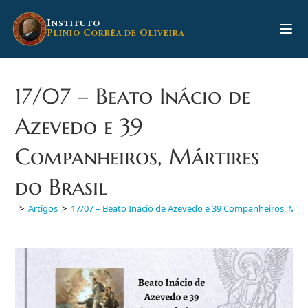
Ir
para
I
NSTITUTO
P
C
O
LINIO
ORRÊA DE
LIVEIRA
o
conteúdo
17/07 – Beato Inácio de
Azevedo e 39
Companheiros, Mártires
do Brasil
>
Artigos
>
17/07 – Beato Inácio de Azevedo e 39 Companheiros, Márti