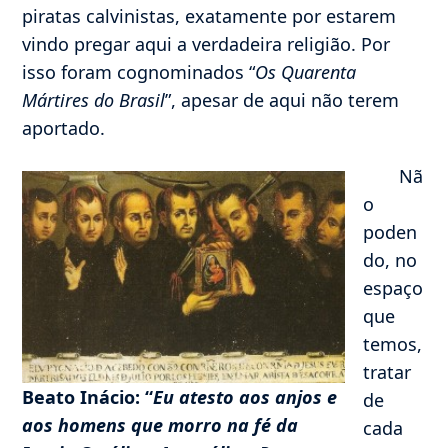
piratas calvinistas, exatamente por estarem
vindo pregar aqui a verdadeira religião. Por
isso foram cognominados “
Os Quarenta
Mártires do Brasil
”, apesar de aqui não terem
aportado.
Nã
o
poden
do, no
espaço
que
temos,
tratar
Beato Inácio: “
Eu atesto aos anjos e
de
aos homens que morro na fé da
cada