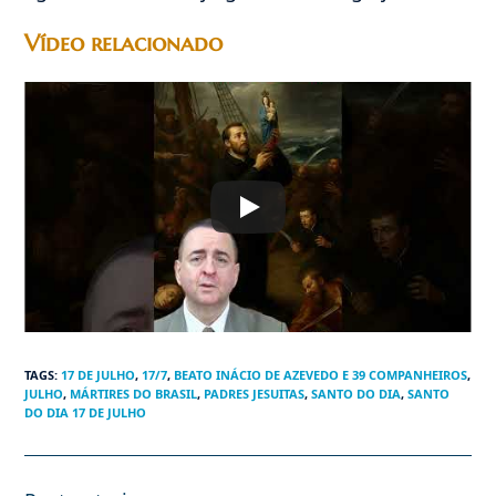
Vídeo relacionado
TAGS
:
17 DE JULHO
,
17/7
,
BEATO INÁCIO DE AZEVEDO E 39 COMPANHEIROS
,
JULHO
,
MÁRTIRES DO BRASIL
,
PADRES JESUITAS
,
SANTO DO DIA
,
SANTO
DO DIA 17 DE JULHO