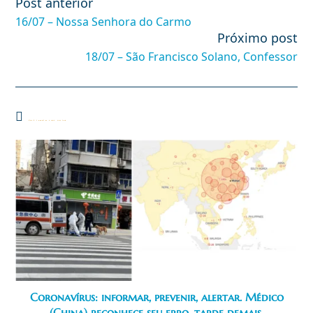
Post anterior
Leia
mais
16/07 – Nossa Senhora do Carmo
artigos
Próximo post
18/07 – São Francisco Solano, Confessor
Você também pode gostar
Coronavírus: informar, prevenir, alertar. Médico
(China) reconhece seu erro, tarde demais.