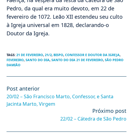
Pedro, da qual era muito devoto, em 22 de
fevereiro de 1072. Leão XII estendeu seu culto
à Igreja universal em 1828, declarando-o
Doutor da Igreja.
TAGS
:
21 DE FEVEREIRO
,
21/2
,
BISPO
,
CONFESSOR E DOUTOR DA IGREJA
,
FEVEREIRO
,
SANTO DO DIA
,
SANTO DO DIA 21 DE FEVEREIRO
,
SÃO PEDRO
DAMIÃO
Post anterior
Leia
mais
20/02 – São Francisco Marto, Confessor, e Santa
artigos
Jacinta Marto, Virgem
Próximo post
22/02 – Cátedra de São Pedro