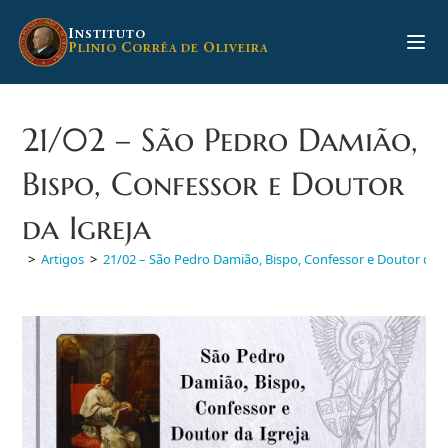
Ir
para
I
NSTITUTO
P
C
O
LINIO
ORRÊA DE
LIVEIRA
o
conteúdo
21/02 – São Pedro Damião,
Bispo, Confessor e Doutor
da Igreja
>
Artigos
>
21/02 – São Pedro Damião, Bispo, Confessor e Doutor da I