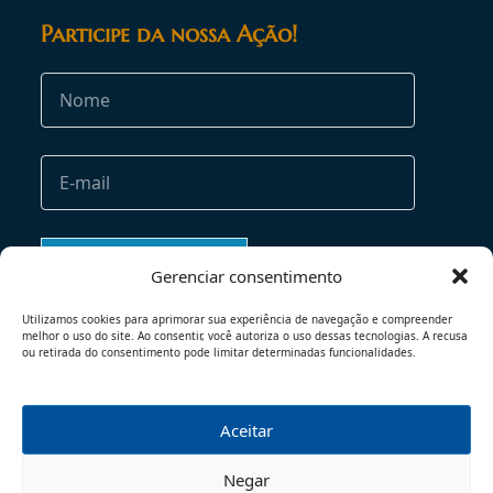
Participe da nossa Ação!
Gerenciar consentimento
Utilizamos cookies para aprimorar sua experiência de navegação e compreender
melhor o uso do site. Ao consentir, você autoriza o uso dessas tecnologias. A recusa
ou retirada do consentimento pode limitar determinadas funcionalidades.
Aceitar
TERMOS DE USO
POLÍTICA DE PRIVACIDADE
Negar