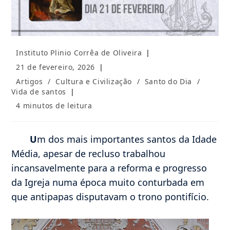
Autor
Instituto Plinio Corrêa de Oliveira
do
Post
21 de fevereiro, 2026
post:
publicado:
Categoria
Artigos
/
Cultura e Civilização
/
Santo do Dia
/
do
Vida de santos
post:
Tempo
4 minutos de leitura
de
leitura:
U
m dos mais importantes santos da Idade
Média, apesar de recluso trabalhou
incansavelmente para a reforma e progresso
da Igreja numa época muito conturbada em
que antipapas disputavam o trono pontifício.