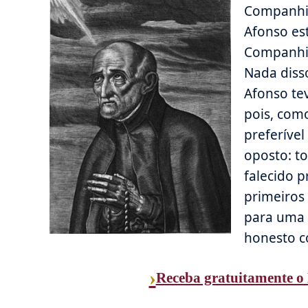
Companhia 
Afonso es
Companhia
Nada diss
Afonso te
pois, com
preferíve
oposto: t
falecido p
primeiros 
para uma 
honesto c
›
Receba gratuitamente o 