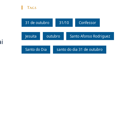
Tags
31 de outubro
31/10
Confessor
Jesuita
outubro
Santo Afonso Rodriguez
ai
Santo do Dia
santo do dia 31 de outubro