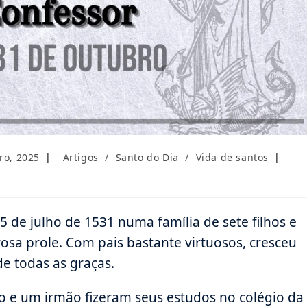
Categoria
ro, 2025
Artigos
/
Santo do Dia
/
Vida de santos
do
post:
 de julho de 1531 numa família de sete filhos e
osa prole. Com pais bastante virtuosos, cresceu
e todas as graças.
o e um irmão fizeram seus estudos no colégio da