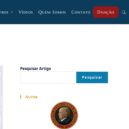
vros
Vídeos
Quem Somos
Contato
Doação
Alt
pesq
do
Pesquisar Artigo
Pesquisar
site
Autor