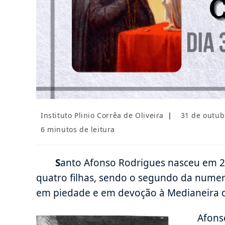
Autor
Post
Instituto Plinio Corrêa de Oliveira
31 de outub
do
publicado:
Tempo
6 minutos de leitura
post:
de
leitura:
S
anto Afonso Rodrigues nasceu em 25
quatro filhas, sendo o segundo da numer
em piedade e em devoção à Medianeira d
Afons