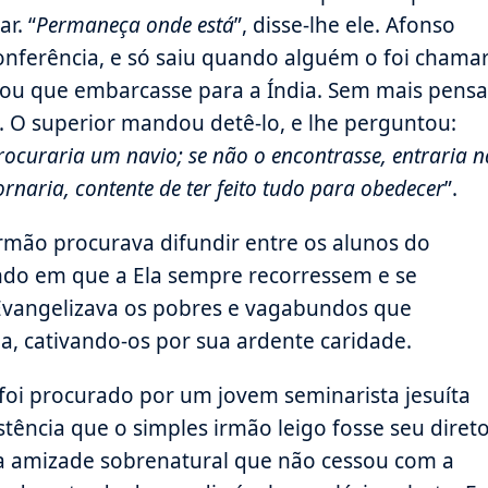
r. “
Permaneça onde está
”, disse-lhe ele. Afonso
onferência, e só saiu quando alguém o foi chamar
dou que embarcasse para a Índia. Sem mais pensa
. O superior mandou detê-lo, e lhe perguntou:
procuraria um navio; se não o encontrasse, entraria n
ornaria, contente de ter feito tudo para obedecer
”.
irmão procurava difundir entre os alunos do
indo em que a Ela sempre recorressem e se
Evangelizava os pobres e vagabundos que
a, cativando-os por sua ardente caridade.
 foi procurado por um jovem seminarista jesuíta
stência que o simples irmão leigo fosse seu diret
uma amizade sobrenatural que não cessou com a