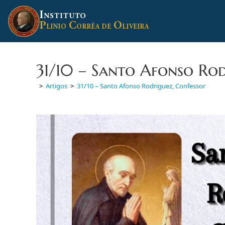
Ir
I
para
NSTITUTO
P
C
O
o
LINIO
ORRÊA DE
LIVEIRA
conteúdo
31/10 – Santo Afonso Rod
>
Artigos
>
31/10 – Santo Afonso Rodriguez, Confessor