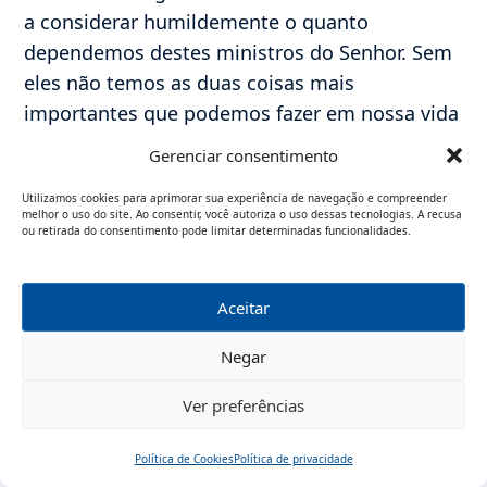
a considerar humildemente o quanto
dependemos destes ministros do Senhor. Sem
eles não temos as duas coisas mais
importantes que podemos fazer em nossa vida
espiritual: receber o perdão dos pecados e a
Gerenciar consentimento
eucaristia.
Utilizamos cookies para aprimorar sua experiência de navegação e compreender
Esta grandeza do sacerdócio me leva a ser
melhor o uso do site. Ao consentir, você autoriza o uso dessas tecnologias. A recusa
ousado e a professar minha fé neste grande
ou retirada do consentimento pode limitar determinadas funcionalidades.
dom de Deus. Já disse várias vezes, e algumas
pessoas se escandalizaram com isto, que se na
Aceitar
hora de minha morte eu tivesse de escolher
entre ter ao meu lado a Virgem Imaculada e
Negar
um sacerdote imundo e criminoso, eu
Ver preferências
preferiria ter o sacerdote. E a razão é muito
simples. Nossa Senhora é maior e mais santa
Política de Cookies
Política de privacidade
do que aquele padre miserável, mas não sendo
Início
Pesquisar
Traduzir
Menu