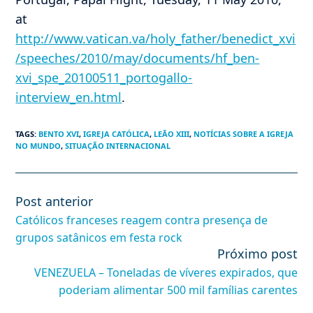
at
http://www.vatican.va/holy_father/benedict_xvi
/speeches/2010/may/documents/hf_ben-
xvi_spe_20100511_portogallo-
interview_en.html
.
TAGS
:
BENTO XVI
,
IGREJA CATÓLICA
,
LEÃO XIII
,
NOTÍCIAS SOBRE A IGREJA
NO MUNDO
,
SITUAÇÃO INTERNACIONAL
Post anterior
Leia
mais
Católicos franceses reagem contra presença de
artigos
grupos satânicos em festa rock
Próximo post
VENEZUELA – Toneladas de víveres expirados, que
poderiam alimentar 500 mil famílias carentes