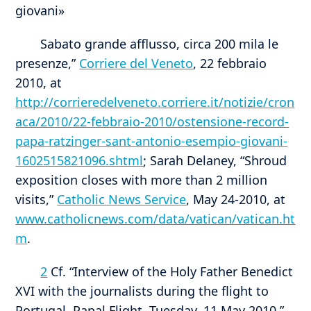
giovani»
Sabato grande afflusso, circa 200 mila le
presenze,”
Corriere del Veneto
, 22 febbraio
2010, at
http://corrieredelveneto.corriere.it/notizie/cron
aca/2010/22-febbraio-2010/ostensione-record-
papa-ratzinger-sant-antonio-esempio-giovani-
1602515821096.shtml
; Sarah Delaney, “Shroud
exposition closes with more than 2 million
visits,”
Catholic News Service
, May 24-2010, at
www.catholicnews.com/data/vatican/vatican.ht
m
.
2
Cf. “Interview of the Holy Father Benedict
XVI with the journalists during the flight to
Portugal, Papal Flight, Tuesday, 11 May 2010,”