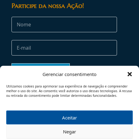
Participe da nossa Ação!
Gerenciar consentimento
Utilizamos cookies para aprimorar sua experiência de navegação e compreender
melhor o uso do site. Ao consentir, você autoriza o uso dessas tecnologias. A recusa
ou retirada do consentimento pode limitar determinadas funcionalidades.
Aceitar
TERMOS DE USO
POLÍTICA DE PRIVACIDADE
Negar
© 2026 - TODOS OS DIREITOS RESERVADOS