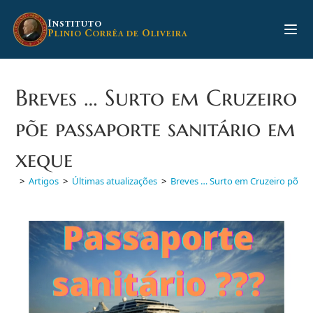
Ir
para
I
NSTITUTO
P
C
O
LINIO
ORRÊA DE
LIVEIRA
o
conteúdo
Breves … Surto em Cruzeiro
põe passaporte sanitário em
xeque
>
Artigos
>
Últimas atualizações
>
Breves … Surto em Cruzeiro põe p