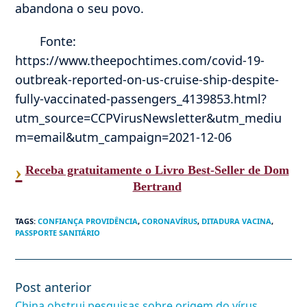
abandona o seu povo.
Fonte:
https://www.theepochtimes.com/covid-19-
outbreak-reported-on-us-cruise-ship-despite-
fully-vaccinated-passengers_4139853.html?
utm_source=CCPVirusNewsletter&utm_mediu
m=email&utm_campaign=2021-12-06
›
Receba gratuitamente o Livro Best-Seller de Dom
Bertrand
TAGS
:
CONFIANÇA PROVIDÊNCIA
,
CORONAVÍRUS
,
DITADURA VACINA
,
PASSPORTE SANITÁRIO
Post anterior
Leia
mais
China obstrui pesquisas sobre origem do vírus