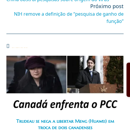
artigos
Próximo post
NIH remove a definição de “pesquisa de ganho de
função”
Você também pode gostar
Trudeau se nega a libertar Meng (Huawei) em
troca de dois canadenses