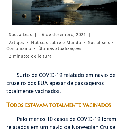
Autor
Post
Souza Leão
6 de dezembro, 2021
do
publicado:
Categoria
Artigos
/
Notícias sobre o Mundo
/
Socialismo /
post:
do
Comunismo
/
Últimas atualizações
post:
Tempo
2 minutos de leitura
de
leitura:
Surto de COVID-19 relatado em navio de
cruzeiro dos EUA apesar de passageiros
totalmente vacinados.
Todos estavam totalmente vacinados
Pelo menos 10 casos de COVID-19 foram
relatados em um navio da Norwegian Cruise