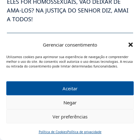
ELES FOR HOMOSSEXUAIS, VÃO DEIXAR DE
AMA-LOS? NA JUSTIÇA DO SENHOR DIZ, AMAI
A TODOS!
Gerenciar consentimento
monique nunes
4 DE MAIO, 2012
Utilizamos cookies para aprimorar sua experiência de navegação e compreender
nunca li tanta … em toda a minha vida,quem
melhor o uso do site. Ao consentir, você autoriza o uso dessas tecnologias. A recusa
ou retirada do consentimento pode limitar determinadas funcionalidades.
sabe é melhor deixar essas crianças em
abrigos ou mesmo nas ruas,ja que um bando
de ridiculos qie se apegam a um falso
Aceitar
moralismo acham que um casal gay não tem
Negar
moral para cuiar de uma criança, vcs são a
escoria da nação!!!!!
Ver preferências
sou LESBICA, FELIZ COM QUEM SOU E AMO
MINHA MULHER!!!
Política de Cookies
Política de privacidade
Início
Pesquisar
Traduzir
Menu