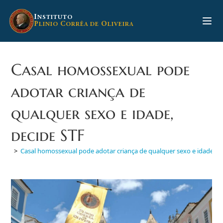
Ir
para
I
NSTITUTO
P
C
O
LINIO
ORRÊA DE
LIVEIRA
o
conteúdo
Casal homossexual pode
adotar criança de
qualquer sexo e idade,
decide STF
>
Casal homossexual pode adotar criança de qualquer sexo e idade, d