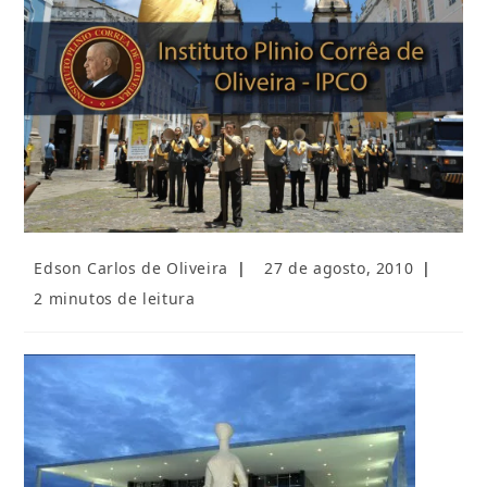
Autor
Post
Edson Carlos de Oliveira
27 de agosto, 2010
do
publicado:
Tempo
2 minutos de leitura
post:
de
leitura: