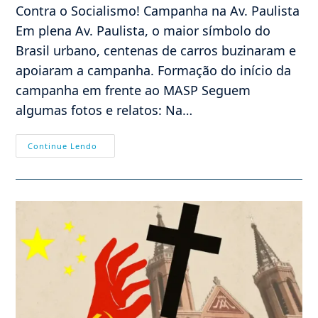
Contra o Socialismo! Campanha na Av. Paulista
Em plena Av. Paulista, o maior símbolo do
Brasil urbano, centenas de carros buzinaram e
apoiaram a campanha. Formação do início da
campanha em frente ao MASP Seguem
algumas fotos e relatos: Na…
O
Continue Lendo
Som
Das
Buzinas
Pelo
Brasil
E
Contra
O
Comunismo
Ecoou
Na
Av.
Paulista!
Veja
Como
Foi