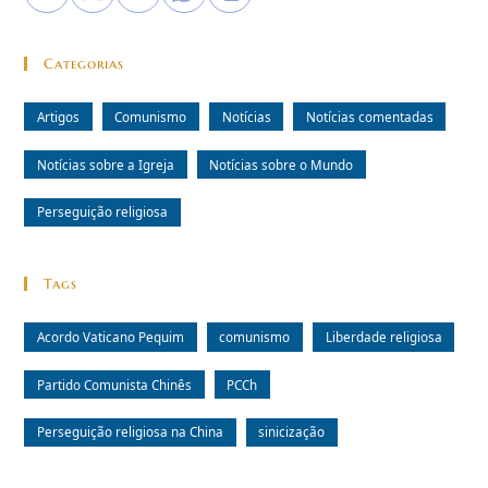
Categorias
Artigos
Comunismo
Notícias
Notícias comentadas
Notícias sobre a Igreja
Notícias sobre o Mundo
Perseguição religiosa
Tags
Acordo Vaticano Pequim
comunismo
Liberdade religiosa
Partido Comunista Chinês
PCCh
Perseguição religiosa na China
sinicização