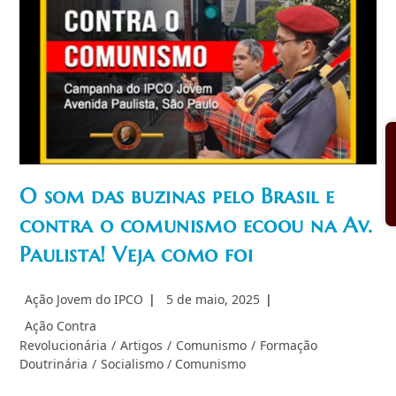
Do
Ser
O som das buzinas pelo Brasil e
contra o comunismo ecoou na Av.
Paulista! Veja como foi
Autor
Post
Ação Jovem do IPCO
5 de maio, 2025
do
publicado:
Categoria
Ação Contra
post:
do
Revolucionária
/
Artigos
/
Comunismo
/
Formação
post:
Doutrinária
/
Socialismo / Comunismo