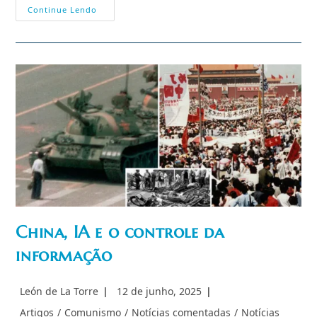
Apple
Continue Lendo
Na
China:
Como
A
Maior
Big
Tech
Americana
Transformou
A
China
Em
Um
Verdadeiro
Gigante
Industrial
China, IA e o controle da
informação
Autor
Post
León de La Torre
12 de junho, 2025
do
publicado:
Categoria
Artigos
/
Comunismo
/
Notícias comentadas
/
Notícias