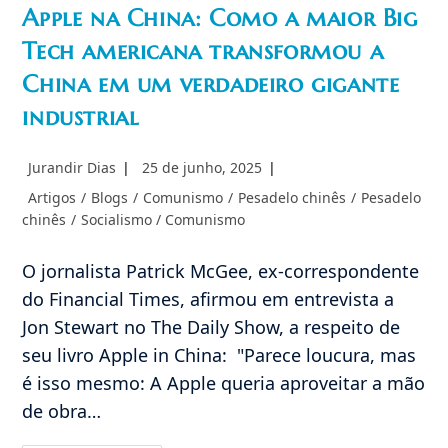
Apple na China: Como a maior Big
Tech americana transformou a
China em um verdadeiro gigante
industrial
Autor
Post
Jurandir Dias
25 de junho, 2025
do
publicado:
Categoria
Artigos
/
Blogs
/
Comunismo
/
Pesadelo chinês
/
Pesadelo
post:
do
chinês
/
Socialismo / Comunismo
post:
O jornalista Patrick McGee, ex-correspondente
do Financial Times, afirmou em entrevista a
Jon Stewart no The Daily Show, a respeito de
seu livro Apple in China: "Parece loucura, mas
é isso mesmo: A Apple queria aproveitar a mão
de obra…