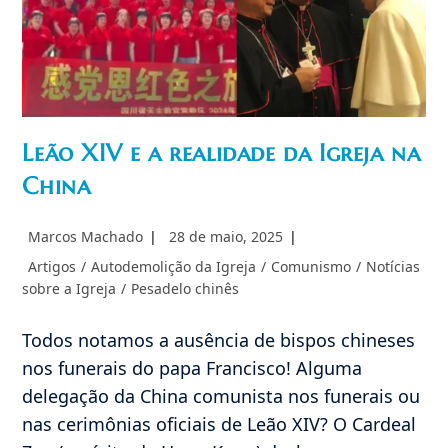
Leão XIV e a realidade da Igreja na
China
Autor
Post
Marcos Machado
28 de maio, 2025
do
publicado:
Categoria
Artigos
/
Autodemolição da Igreja
/
Comunismo
/
Notícias
post:
do
sobre a Igreja
/
Pesadelo chinês
post:
Todos notamos a ausência de bispos chineses
nos funerais do papa Francisco! Alguma
delegação da China comunista nos funerais ou
nas cerimônias oficiais de Leão XIV? O Cardeal