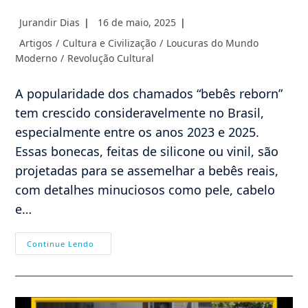
Autor
Post
Jurandir Dias
16 de maio, 2025
do
publicado:
Categoria
Artigos
/
Cultura e Civilização
/
Loucuras do Mundo
post:
do
Moderno
/
Revolução Cultural
post:
A popularidade dos chamados “bebês reborn”
tem crescido consideravelmente no Brasil,
especialmente entre os anos 2023 e 2025.
Essas bonecas, feitas de silicone ou vinil, são
projetadas para se assemelhar a bebês reais,
com detalhes minuciosos como pele, cabelo
e…
“Bebês”
Continue Lendo
Reborn
E
A
Perda
Do
Senso