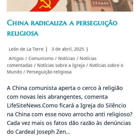
China radicaliza a perseguição
religiosa
Autor
Post
León de La Torre
3 de abril, 2025
do
publicado:
Categoria
Artigos
/
Comunismo
/
Notícias
/
Notícias
post:
do
comentadas
/
Notícias sobre a Igreja
/
Notícias sobre o
post:
Mundo
/
Perseguição religiosa
A China comunista aperta o cerco à religião
com novas leis abrangentes, comenta
LifeSiteNews.Como ficará a Igreja do Silêncio
na China com esse novo arrocho anti religioso?
Cada vez mais os fatos dão razão às denúncias
do Cardeal Joseph Zen…