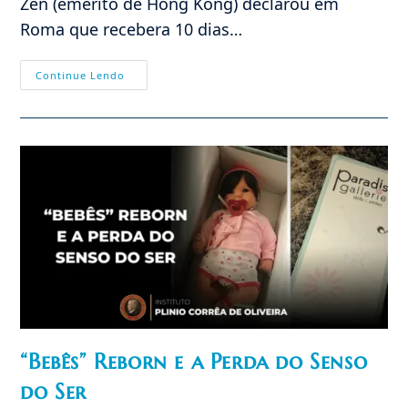
Zen (emérito de Hong Kong) declarou em
Roma que recebera 10 dias…
Leão
Continue Lendo
XIV
E
A
Realidade
Da
Igreja
Na
China
“Bebês” Reborn e a Perda do Senso
do Ser