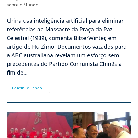
post:
do
sobre o Mundo
post:
China usa inteligência artificial para eliminar
referências ao Massacre da Praça da Paz
Celestial (1989), comenta BitterWinter, em
artigo de Hu Zimo. Documentos vazados para
a ABC australiana revelam um esforço sem
precedentes do Partido Comunista Chinês a
fim de…
China,
Continue Lendo
IA
E
O
Controle
Da
Informação