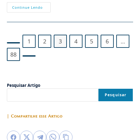
China
Continue Lendo
Radicaliza
A
Perseguição
Religiosa
1
2
3
4
5
6
…
Ir para a página anterior
88
Ir para a próxima página
Pesquisar Artigo
Pesquisar
| Compartilhe esse Artigo