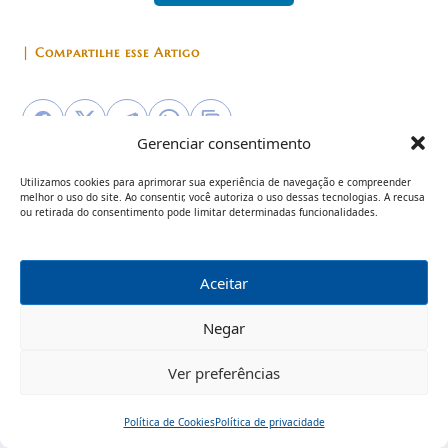
| Compartilhe esse Artigo
Gerenciar consentimento
Utilizamos cookies para aprimorar sua experiência de navegação e compreender
Categorias
melhor o uso do site. Ao consentir, você autoriza o uso dessas tecnologias. A recusa
ou retirada do consentimento pode limitar determinadas funcionalidades.
Aborto
Aceitar
Tags
Negar
Aborto
América Latina
Argentina
Cristina Kirchner
Ver preferências
Família
Feminismo
Fernando Telpuk
Mar del Plata
Política de Cookies
Política de privacidade
Perseguição religiosa
Religião
Revolução Cultural
Início
Pesquisar
Traduzir
Menu