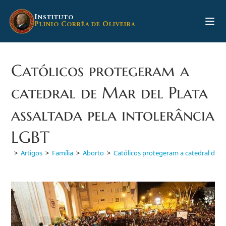
Ir
para
I
NSTITUTO
P
C
O
LINIO
ORRÊA DE
LIVEIRA
o
conteúdo
Católicos protegeram a
catedral de Mar del Plata
assaltada pela intolerância
LGBT
>
Artigos
>
Família
>
Aborto
>
Católicos protegeram a catedral de Ma