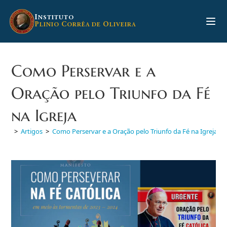
Ir
para
I
NSTITUTO
P
C
O
LINIO
ORRÊA DE
LIVEIRA
o
conteúdo
Como Perservar e a
Oração pelo Triunfo da Fé
na Igreja
>
Artigos
>
Como Perservar e a Oração pelo Triunfo da Fé na Igreja