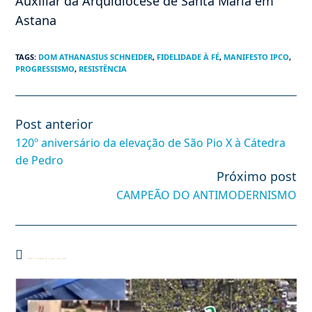
Auxiliar da Arquidiocese de Santa Maria em
Astana
TAGS
:
DOM ATHANASIUS SCHNEIDER
,
FIDELIDADE À FÉ
,
MANIFESTO IPCO
,
PROGRESSISMO
,
RESISTÊNCIA
Post anterior
Leia
mais
120º aniversário da elevação de São Pio X à Cátedra
artigos
de Pedro
Próximo post
CAMPEÃO DO ANTIMODERNISMO
Você também pode gostar