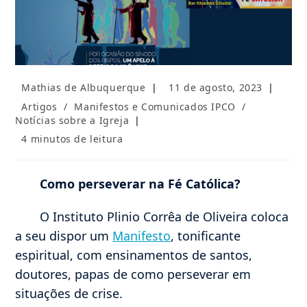
Autor
Post
Mathias de Albuquerque
11 de agosto, 2023
do
publicado:
Categoria
Artigos
/
Manifestos e Comunicados IPCO
/
post:
do
Notícias sobre a Igreja
post:
Tempo
4 minutos de leitura
de
leitura:
Como perseverar na Fé Católica?
O Instituto Plinio Corrêa de Oliveira coloca
a seu dispor um
Manifesto
, tonificante
espiritual, com ensinamentos de santos,
doutores, papas de como perseverar em
situações de crise.