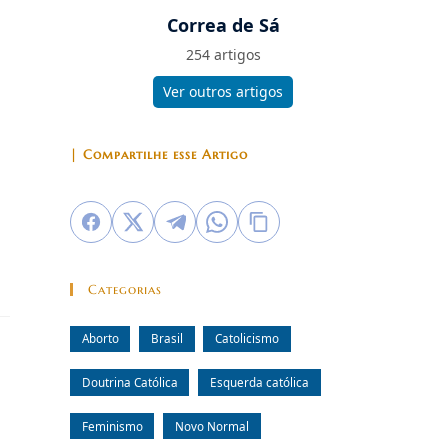
Correa de Sá
254 artigos
Ver outros artigos
| Compartilhe esse Artigo
Categorias
Aborto
Brasil
Catolicismo
Doutrina Católica
Esquerda católica
Feminismo
Novo Normal