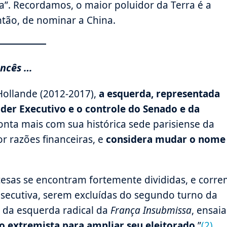
”. Recordamos, o maior poluidor da Terra é a
então, de nominar a China.
ancês …
Hollande (2012-2017),
a esquerda, representada
Poder Executivo e o controle do Senado e da
conta mais com sua histórica sede parisiense da
or razões financeiras, e
considera mudar o nome
ncesas se encontram fortemente divididas, e corr
nsecutiva, serem excluídas do segundo turno da
, da esquerda radical da
França Insubmissa
, ensaia
o extremista para ampliar seu eleitorado
.”
(2)