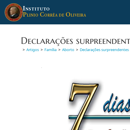
Ir
I
para
NSTITUTO
P
C
O
o
LINIO
ORRÊA DE
LIVEIRA
conteúdo
Declarações surpreendente
>
Artigos
>
Família
>
Aborto
>
Declarações surpreendentes 