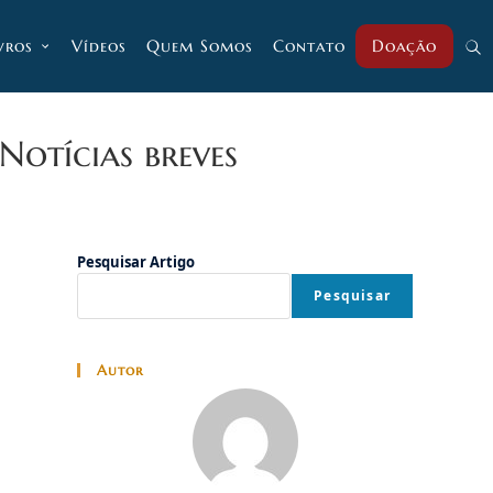
vros
Vídeos
Quem Somos
Contato
Doação
Alt
pesq
Notícias breves
do
Pesquisar Artigo
Pesquisar
site
Autor