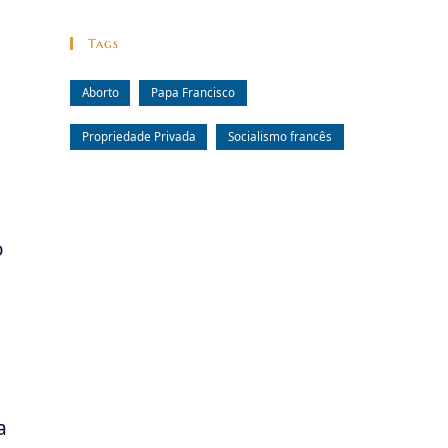
Tags
Aborto
Papa Francisco
Propriedade Privada
Socialismo francês
o
a