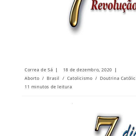
Autor
Post
Correa de Sá
18 de dezembro, 2020
do
publicado:
Categoria
Aborto
/
Brasil
/
Catolicismo
/
Doutrina Católi
post:
do
Tempo
11 minutos de leitura
post:
de
leitura: