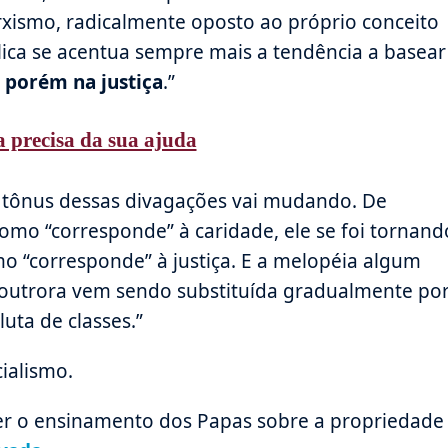
rxismo, radicalmente oposto ao próprio conceito
lica se acentua sempre mais a tendência a basear
,
porém na justiça
.”
 precisa da sua ajuda
o tônus dessas divagações vai mudando. De
como “corresponde” à caridade, ele se foi tornand
omo “corresponde” à justiça. E a melopéia algum
 outrora vem sendo substituída gradualmente po
uta de classes.”
ialismo.
er o ensinamento dos Papas sobre a propriedade