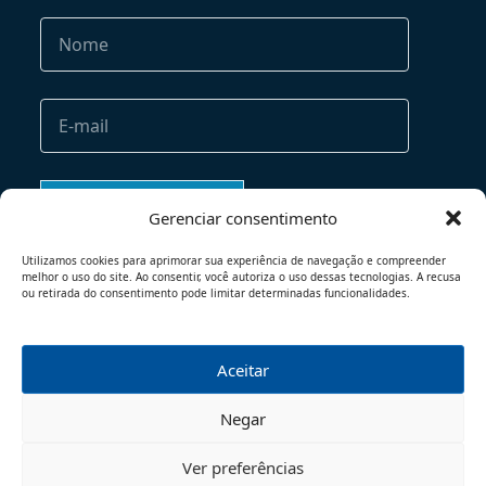
Gerenciar consentimento
Utilizamos cookies para aprimorar sua experiência de navegação e compreender
melhor o uso do site. Ao consentir, você autoriza o uso dessas tecnologias. A recusa
ou retirada do consentimento pode limitar determinadas funcionalidades.
Aceitar
TERMOS DE USO
POLÍTICA DE PRIVACIDADE
Negar
© 2026 - TODOS OS DIREITOS RESERVADOS
Ver preferências