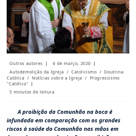
Autor
Post
Outros autores
6 de março, 2020
do
publicado:
Categoria
Autodemolição da Igreja
/
Catolicismo
/
Doutrina
post:
do
Católica
/
Notícias sobre a Igreja
/
Progressismo
post:
"Católico"
Tempo
5 minutos de leitura
de
leitura:
A proibição da Comunhão na boca é
infundada em comparação com os grandes
riscos à saúde da Comunhão nas mãos em