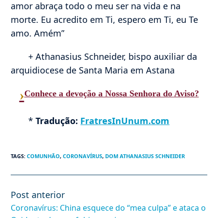
amor abraça todo o meu ser na vida e na
morte. Eu acredito em Ti, espero em Ti, eu Te
amo. Amém”
+ Athanasius Schneider, bispo auxiliar da
arquidiocese de Santa Maria em Astana
›
Conhece a devoção a Nossa Senhora do Aviso?
*
Tradução:
FratresInUnum.com
TAGS
:
COMUNHÃO
,
CORONAVÍRUS
,
DOM ATHANASIUS SCHNEIDER
Post anterior
Leia
mais
Coronavírus: China esquece do “mea culpa” e ataca o
artigos