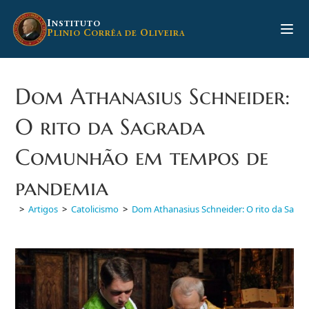
Ir
para
I
NSTITUTO
P
C
O
LINIO
ORRÊA DE
LIVEIRA
o
conteúdo
Dom Athanasius Schneider:
O rito da Sagrada
Comunhão em tempos de
pandemia
>
Artigos
>
Catolicismo
>
Dom Athanasius Schneider: O rito da Sa