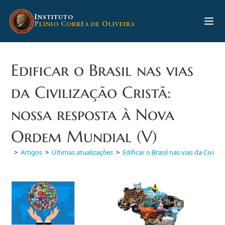
Ir
para
I
NSTITUTO
P
C
O
LINIO
ORRÊA DE
LIVEIRA
o
conteúdo
Edificar o Brasil nas vias
da Civilização Cristã:
nossa resposta à Nova
Ordem Mundial (V)
>
Artigos
>
Últimas atualizações
>
Edificar o Brasil nas vias da Civil