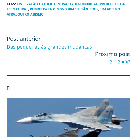
TAGS
:
CIVILIZAÇÃO CATÓLICA
,
NOVA ORDEM MUNDIAL
,
PRINCÍPIOS DA
LEI NATURAL
,
RUMOS PARA O NOVO BRASIL
,
SÃO PIO X
,
UM ABISMO
ATRAI OUTRO ABISMO
Post anterior
Leia
mais
Das pequenas às grandes mudanças
artigos
Próximo post
2 + 2 = X?
Você também pode gostar