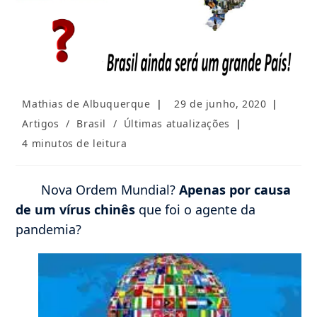
Autor
Post
Mathias de Albuquerque
29 de junho, 2020
do
publicado:
Categoria
Artigos
/
Brasil
/
Últimas atualizações
post:
do
Tempo
4 minutos de leitura
post:
de
leitura:
Nova Ordem Mundial?
Apenas por causa
de um vírus chinês
que foi o agente da
pandemia?