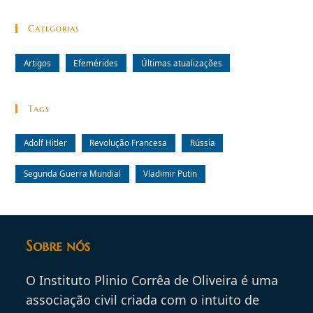
Categorias
Artigos
Efemérides
Últimas atualizações
Tags
Adolf Hitler
Revolução Francesa
Rússia
Segunda Guerra Mundial
Vladimir Putin
Sobre nós
O Instituto Plinio Corrêa de Oliveira é uma
associação civil criada com o intuito de