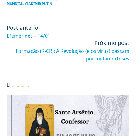
MUNDIAL
,
VLADIMIR PUTIN
Post anterior
Leia
mais
Efemérides – 14/01
artigos
Próximo post
Formação (R-CR): A Revolução (e os vírus) passam
por metamorfoses
Você também pode gostar