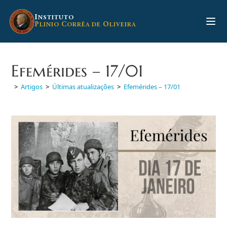
Ir
para
I
NSTITUTO
P
C
O
LINIO
ORRÊA DE
LIVEIRA
o
conteúdo
Efemérides – 17/01
>
Artigos
>
Últimas atualizações
>
Efemérides – 17/01