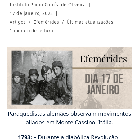
Autor
Instituto Plinio Corrêa de Oliveira
do
Post
17 de janeiro, 2022
post:
publicado:
Categoria
Artigos
/
Efemérides
/
Últimas atualizações
do
Tempo
1 minuto de leitura
post:
de
leitura:
Paraquedistas alemães observam movimentos
aliados em Monte Cassino, Itália.
1793:
– Durante a diabólica Revolução