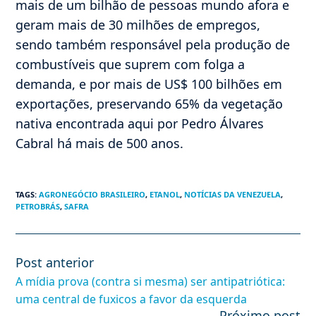
mais de um bilhão de pessoas mundo afora e
geram mais de 30 milhões de empregos,
sendo também responsável pela produção de
combustíveis que suprem com folga a
demanda, e por mais de US$ 100 bilhões em
exportações, preservando 65% da vegetação
nativa encontrada aqui por Pedro Álvares
Cabral há mais de 500 anos.
TAGS
:
AGRONEGÓCIO BRASILEIRO
,
ETANOL
,
NOTÍCIAS DA VENEZUELA
,
PETROBRÁS
,
SAFRA
Post anterior
Leia
mais
A mídia prova (contra si mesma) ser antipatriótica:
artigos
uma central de fuxicos a favor da esquerda
Próximo post