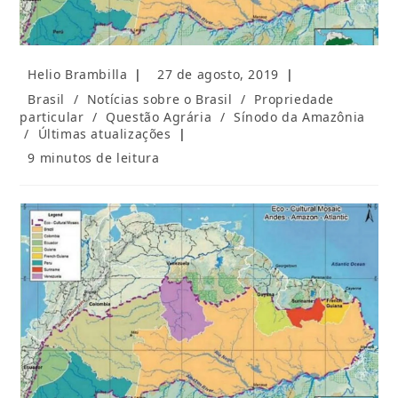
Autor
Post
Helio Brambilla
27 de agosto, 2019
do
publicado:
Categoria
Brasil
/
Notícias sobre o Brasil
/
Propriedade
post:
do
particular
/
Questão Agrária
/
Sínodo da Amazônia
post:
/
Últimas atualizações
Tempo
9 minutos de leitura
de
leitura: