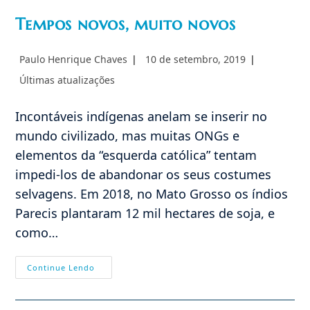
Tempos novos, muito novos
Autor
Post
Paulo Henrique Chaves
10 de setembro, 2019
do
publicado:
Categoria
Últimas atualizações
post:
do
post:
Incontáveis indígenas anelam se inserir no
mundo civilizado, mas muitas ONGs e
elementos da “esquerda católica” tentam
impedi-los de abandonar os seus costumes
selvagens. Em 2018, no Mato Grosso os índios
Parecis plantaram 12 mil hectares de soja, e
como…
Tempos
Continue Lendo
Novos,
Muito
Novos