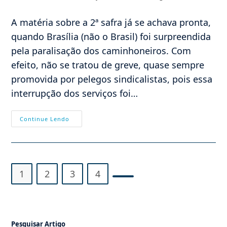
do
publicado:
do
post:
post:
A matéria sobre a 2ª safra já se achava pronta,
quando Brasília (não o Brasil) foi surpreendida
pela paralisação dos caminhoneiros. Com
efeito, não se tratou de greve, quase sempre
promovida por pelegos sindicalistas, pois essa
interrupção dos serviços foi…
A
Continue Lendo
Segunda
Safra,
A
“maldição
Do
Petróleo”
E
1
2
3
4
Os
Irmãos
Ir para a próxima página
Siameses
Pesquisar Artigo