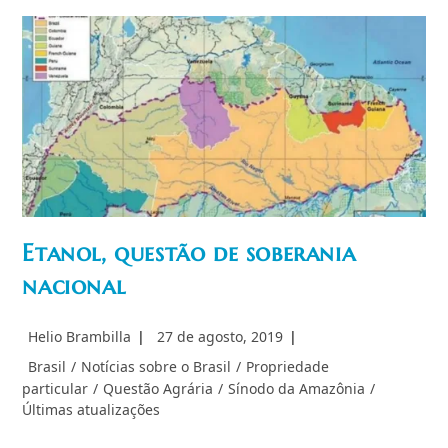
Etanol, questão de soberania
nacional
Autor
Post
Helio Brambilla
27 de agosto, 2019
do
publicado:
Categoria
Brasil
/
Notícias sobre o Brasil
/
Propriedade
post:
do
particular
/
Questão Agrária
/
Sínodo da Amazônia
/
post:
Últimas atualizações