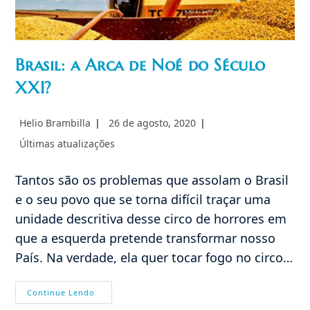
Brasil: a Arca de Noé do Século
XXI?
Autor
Post
Helio Brambilla
26 de agosto, 2020
do
publicado:
Categoria
Últimas atualizações
post:
do
post:
Tantos são os problemas que assolam o Brasil
e o seu povo que se torna difícil traçar uma
unidade descritiva desse circo de horrores em
que a esquerda pretende transformar nosso
País. Na verdade, ela quer tocar fogo no circo…
Brasil:
Continue Lendo
A