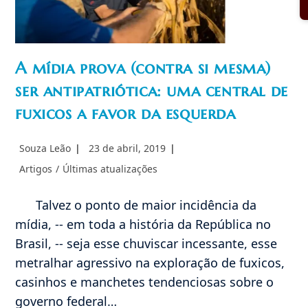
A mídia prova (contra si mesma)
ser antipatriótica: uma central de
fuxicos a favor da esquerda
Autor
Post
Souza Leão
23 de abril, 2019
do
publicado:
Categoria
Artigos
/
Últimas atualizações
post:
do
post:
Talvez o ponto de maior incidência da
mídia, -- em toda a história da República no
Brasil, -- seja esse chuviscar incessante, esse
metralhar agressivo na exploração de fuxicos,
casinhos e manchetes tendenciosas sobre o
governo federal…