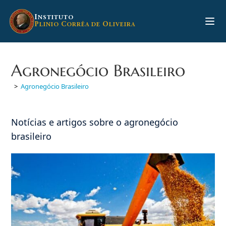
Ir
para
I
NSTITUTO
P
C
O
LINIO
ORRÊA DE
LIVEIRA
o
conteúdo
Agronegócio Brasileiro
>
Agronegócio Brasileiro
Notícias e artigos sobre o agronegócio
brasileiro