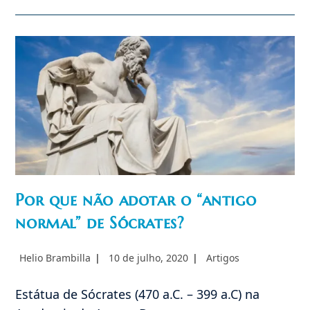
Arca
De
Noé
Do
Século
XXI?
Por que não adotar o “antigo
normal” de Sócrates?
Autor
Post
Categoria
Helio Brambilla
10 de julho, 2020
Artigos
do
publicado:
do
post:
post:
Estátua de Sócrates (470 a.C. – 399 a.C) na