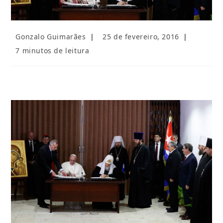
Autor
Post
Gonzalo Guimarães
25 de fevereiro, 2016
do
publicado:
Tempo
7 minutos de leitura
post:
de
leitura: