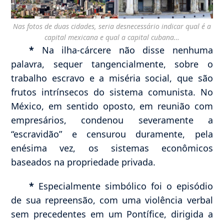
Nas fotos de duas cidades, seria desnecessário indicar qual é a
capital mexicana e qual a capital cubana…
*
Na ilha-cárcere não disse nenhuma
palavra, sequer tangencialmente, sobre o
trabalho escravo e a miséria social, que são
frutos intrínsecos do sistema comunista. No
México, em sentido oposto, em reunião com
empresários, condenou severamente a
“escravidão” e censurou duramente, pela
enésima vez, os sistemas econômicos
baseados na propriedade privada.
*
Especialmente simbólico foi o episódio
de sua repreensão, com uma violência verbal
sem precedentes em um Pontífice, dirigida a