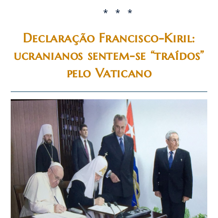
* * *
Declaração Francisco-Kiril:
ucranianos sentem-se “traídos”
pelo Vaticano