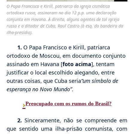
O Papa Francisco e Kirill, patriarca da igreja cismática
ortodoxa russa, assinaram no dia 12 p.p. uma declaração
conjunta em Havana. À direita, alguns agentes de tal igreja
russa e o ditador de Cuba, Raul Castro (à esq. da bandeira da
ilha-presídio).
1.
O Papa Francisco e Kirill, patriarca
ortodoxo de Moscou, em documento conjunto
assinado em Havana [
foto acima
], tentam
justificar o local escolhido alegando, entre
outras coisas, que Cuba seria
“um símbolo de
esperança no Novo Mundo”
.
›
Preocupado com os rumos do Brasil?
2.
Sinceramente, não se compreende em
que sentido uma ilha-prisão comunista, com