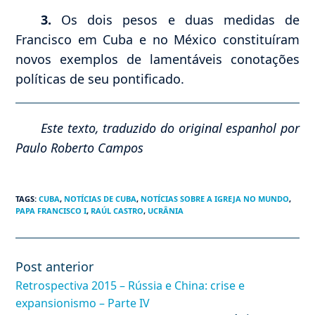
3.
Os dois pesos e duas medidas de
Francisco em Cuba e no México constituíram
novos exemplos de lamentáveis conotações
políticas de seu pontificado.
Este texto, traduzido do original espanhol por
Paulo Roberto Campos
TAGS
:
CUBA
,
NOTÍCIAS DE CUBA
,
NOTÍCIAS SOBRE A IGREJA NO MUNDO
,
PAPA FRANCISCO I
,
RAÚL CASTRO
,
UCRÂNIA
Post anterior
Leia
mais
Retrospectiva 2015 – Rússia e China: crise e
artigos
expansionismo – Parte IV