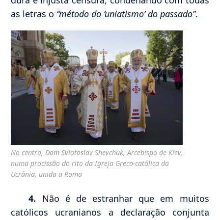
dura e injusta censura, condenando com todas
as letras o
“método do ‘uniatismo’ do passado”
.
No centro, Dom Sviatoslav Shevchuk, Arcebispo de Kiev,
numa procissão do rito da Igreja Greco-católica da
Ucrânia, unida a Roma
4.
Não é de estranhar que em muitos
católicos ucranianos a declaração conjunta