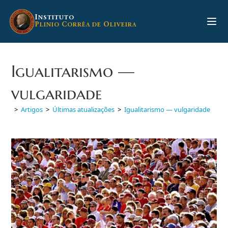
Ir
para
I
NSTITUTO
P
C
O
LINIO
ORRÊA DE
LIVEIRA
o
conteúdo
Igualitarismo —
vulgaridade
>
Artigos
>
Últimas atualizações
>
Igualitarismo — vulgaridade