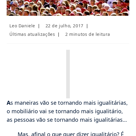
Autor
Post
Leo Daniele
22 de julho, 2017
do
publicado:
Categoria
Tempo
Últimas atualizações
2 minutos de leitura
post:
do
de
post:
leitura:
Imagem
não encontrada
A
s maneiras vão se tornando mais igualitárias,
o mobiliário vai se tornando mais igualitário,
as pessoas vão se tornando mais igualitárias…
Mas, afinal o que quer dizer igualitário? É