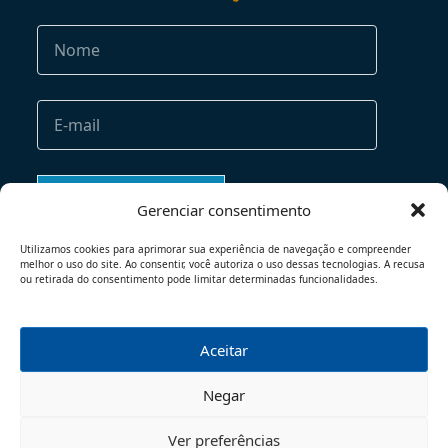
Gerenciar consentimento
Utilizamos cookies para aprimorar sua experiência de navegação e compreender
melhor o uso do site. Ao consentir, você autoriza o uso dessas tecnologias. A recusa
ou retirada do consentimento pode limitar determinadas funcionalidades.
Aceitar
TERMOS DE USO
POLÍTICA DE PRIVACIDADE
Negar
© 2026 - TODOS OS DIREITOS RESERVADOS
Ver preferências