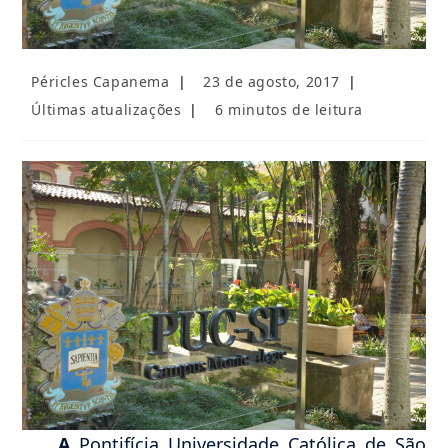
Autor
Post
Péricles Capanema
23 de agosto, 2017
do
publicado:
Categoria
Tempo
Últimas atualizações
6 minutos de leitura
post:
do
de
post:
leitura:
A
Pontifícia Universidade Católica de São