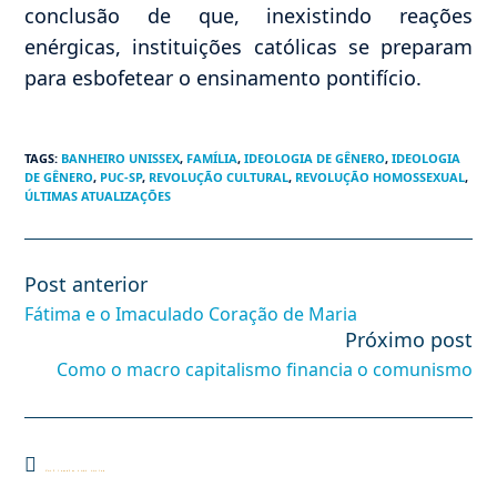
conclusão de que, inexistindo reações
enérgicas, instituições católicas se preparam
para esbofetear o ensinamento pontifício.
TAGS
:
BANHEIRO UNISSEX
,
FAMÍLIA
,
IDEOLOGIA DE GÊNERO
,
IDEOLOGIA
DE GÊNERO
,
PUC-SP
,
REVOLUÇÃO CULTURAL
,
REVOLUÇÃO HOMOSSEXUAL
,
ÚLTIMAS ATUALIZAÇÕES
Post anterior
Leia
mais
Fátima e o Imaculado Coração de Maria
artigos
Próximo post
Como o macro capitalismo financia o comunismo
Você também pode gostar