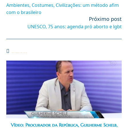
mais
Ambientes, Costumes, Civilizações: um método afim
artigos
com o brasileiro
Próximo post
UNESCO, 75 anos: agenda pró aborto e lgbt
Você também pode gostar
Vídeo: Procurador da República, Guilherme Schelb,