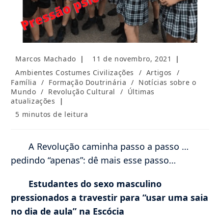
Autor
Post
Marcos Machado
11 de novembro, 2021
do
publicado:
Categoria
Ambientes Costumes Civilizações
/
Artigos
/
post:
do
Família
/
Formação Doutrinária
/
Notícias sobre o
post:
Mundo
/
Revolução Cultural
/
Últimas
atualizações
Tempo
5 minutos de leitura
de
leitura:
A Revolução caminha passo a passo …
pedindo “apenas”: dê mais esse passo…
Estudantes do sexo masculino
pressionados a travestir para “usar uma saia
no dia de aula” na Escócia