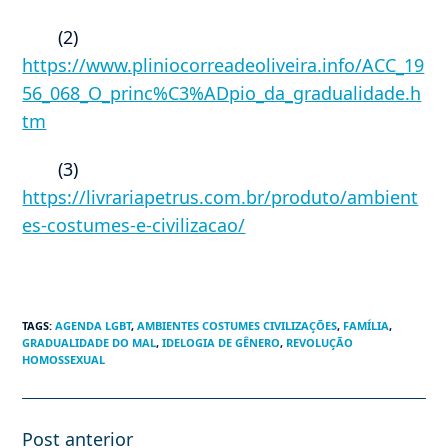
(2)
https://www.pliniocorreadeoliveira.info/ACC_19
56_068_O_princ%C3%ADpio_da_gradualidade.h
tm
(3)
https://livrariapetrus.com.br/produto/ambient
es-costumes-e-civilizacao/
TAGS
:
AGENDA LGBT
,
AMBIENTES COSTUMES CIVILIZAÇÕES
,
FAMÍLIA
,
GRADUALIDADE DO MAL
,
IDELOGIA DE GÊNERO
,
REVOLUÇÃO
HOMOSSEXUAL
Post anterior
Leia