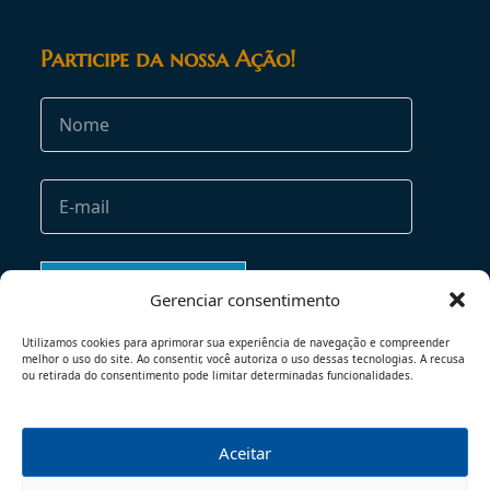
Participe da nossa Ação!
Gerenciar consentimento
Utilizamos cookies para aprimorar sua experiência de navegação e compreender
melhor o uso do site. Ao consentir, você autoriza o uso dessas tecnologias. A recusa
ou retirada do consentimento pode limitar determinadas funcionalidades.
Aceitar
TERMOS DE USO
POLÍTICA DE PRIVACIDADE