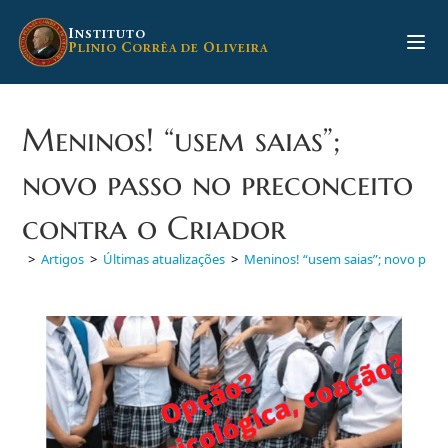
Ir
para
I
NSTITUTO
P
C
O
LINIO
ORRÊA DE
LIVEIRA
o
conteúdo
Meninos! “usem saias”;
novo passo no preconceito
contra o Criador
>
Artigos
>
Últimas atualizações
>
Meninos! “usem saias”; novo pass