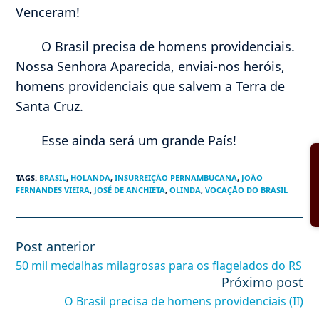
Venceram!
O Brasil precisa de homens providenciais.
Nossa Senhora Aparecida, enviai-nos heróis,
homens providenciais que salvem a Terra de
Santa Cruz.
Esse ainda será um grande País!
TAGS
:
BRASIL
,
HOLANDA
,
INSURREIÇÃO PERNAMBUCANA
,
JOÃO
FERNANDES VIEIRA
,
JOSÉ DE ANCHIETA
,
OLINDA
,
VOCAÇÃO DO BRASIL
Post anterior
Leia
mais
50 mil medalhas milagrosas para os flagelados do RS
artigos
Próximo post
O Brasil precisa de homens providenciais (II)