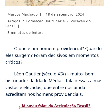
Autor
Post
Marcos Machado
18 de setembro, 2024
do
publicado:
Categoria
Artigos
/
Formação Doutrinária
/
Vocação do
post:
do
Brasil
post:
Tempo
3 minutos de leitura
de
leitura:
O que é um homem providencial? Quando
eles surgem? Foram decisivos em momentos
críticos?
Léon Gautier (século XIX) – muito bom
historiador da Idade Média – fala dessas almas
vastas e elevadas, que entre nós ainda
acreditam nos homens providenciais.
›
Já ouviu falar da Articulação Brasil?