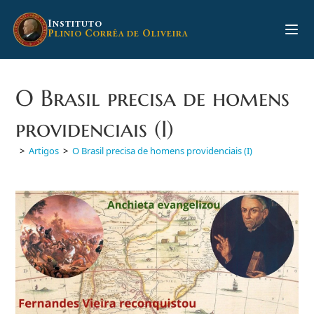
Ir
para
I
NSTITUTO
P
C
O
LINIO
ORRÊA DE
LIVEIRA
o
conteúdo
O Brasil precisa de homens
providenciais (I)
>
Artigos
>
O Brasil precisa de homens providenciais (I)