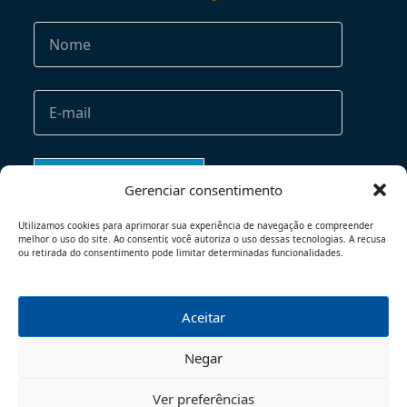
Gerenciar consentimento
Utilizamos cookies para aprimorar sua experiência de navegação e compreender
melhor o uso do site. Ao consentir, você autoriza o uso dessas tecnologias. A recusa
ou retirada do consentimento pode limitar determinadas funcionalidades.
Aceitar
TERMOS DE USO
POLÍTICA DE PRIVACIDADE
Negar
© 2026 - TODOS OS DIREITOS RESERVADOS
Ver preferências