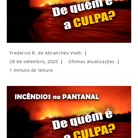
Autor
Frederico R. de Abranches Viotti
do
Post
Categoria
28 de setembro, 2020
Últimas atualizações
post:
publicado:
do
Tempo
1 minuto de leitura
post:
de
leitura: