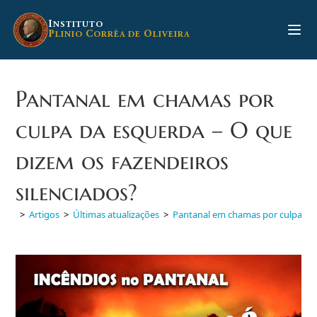
Ir
para
I
NSTITUTO
P
C
O
LINIO
ORRÊA DE
LIVEIRA
o
conteúdo
Pantanal em chamas por
culpa da esquerda – O que
dizem os fazendeiros
silenciados?
>
Artigos
>
Últimas atualizações
>
Pantanal em chamas por culpa da 