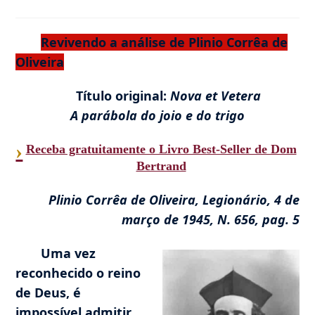
de
leitura:
Revivendo a análise de Plinio Corrêa de
Oliveira
Título original:
Nova et Vetera
A parábola do joio e do trigo
›
Receba gratuitamente o Livro Best-Seller de Dom
Bertrand
Plinio Corrêa de Oliveira, Legionário, 4 de
março de 1945, N. 656, pag. 5
Uma vez
reconhecido o reino
de Deus, é
impossível admitir