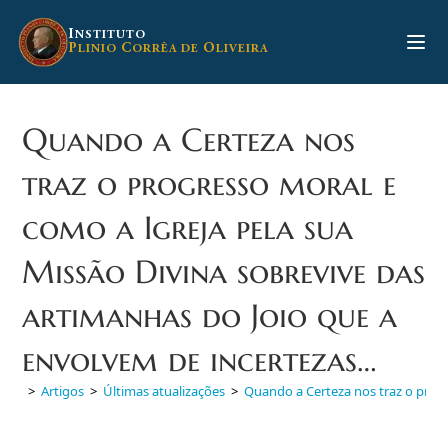
Ir
para
I
NSTITUTO
P
C
O
LINIO
ORRÊA DE
LIVEIRA
o
conteúdo
Quando a Certeza nos
traz o progresso moral e
como a Igreja pela sua
Missão Divina sobrevive das
artimanhas do Joio que a
envolvem de incertezas…
>
Artigos
>
Últimas atualizações
>
Quando a Certeza nos traz o progr