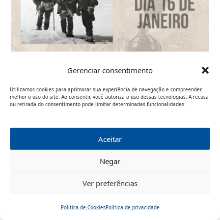
Efemérides – 16/01
Gerenciar consentimento
16 de janeiro, 2022
Utilizamos cookies para aprimorar sua experiência de navegação e compreender
melhor o uso do site. Ao consentir, você autoriza o uso dessas tecnologias. A recusa
ou retirada do consentimento pode limitar determinadas funcionalidades.
Aceitar
Negar
Ver preferências
Excertos da entrevista do Prof. Plinio à Rádio
Política de Cookies
Política de privacidade
Início
Pesquisar
Traduzir
Menu
Uruguaiana