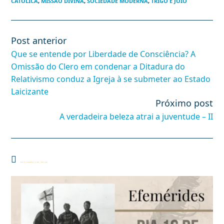
CATÓLICA
,
MISSÃO DIVINA
,
SOCIEDADE MODERNA
,
TRIGO E JOIO
Post anterior
Leia
mais
Que se entende por Liberdade de Consciência? A
artigos
Omissão do Clero em condenar a Ditadura do
Relativismo conduz a Igreja à se submeter ao Estado
Laicizante
Próximo post
A verdadeira beleza atrai a juventude – II
Você também pode gostar