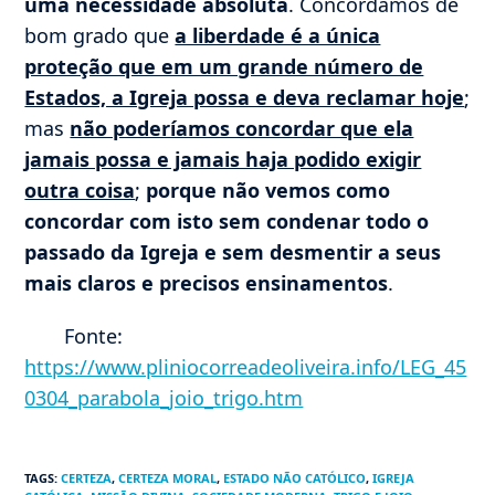
uma necessidade absoluta
. Concordamos de
bom grado que
a liberdade é a única
proteção que em um grande número de
Estados, a Igreja possa e deva reclamar hoje
;
mas
não poderíamos concordar que ela
jamais possa e jamais haja podido exigir
outra coisa
;
porque não vemos como
concordar com isto sem condenar todo o
passado da Igreja e sem desmentir a seus
mais claros e precisos ensinamentos
.
Fonte:
https://www.pliniocorreadeoliveira.info/LEG_45
0304_parabola_joio_trigo.htm
TAGS
:
CERTEZA
,
CERTEZA MORAL
,
ESTADO NÃO CATÓLICO
,
IGREJA