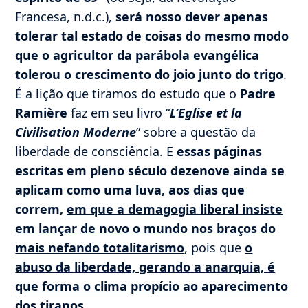
Francesa, n.d.c.),
será nosso dever apenas
tolerar tal estado de coisas do mesmo modo
que o agricultor da parábola evangélica
tolerou o crescimento do joio junto do trigo
.
É a lição que tiramos do estudo que o
Padre
Ramière
faz em seu livro “
L’Eglise et la
Civilisation Moderne
” sobre a questão da
liberdade de consciência. E
essas páginas
escritas em pleno século dezenove ainda se
aplicam como uma luva, aos dias que
correm,
em que a demagogia liberal insiste
em lançar de novo o mundo nos braços do
mais nefando totalitarismo
, pois que
o
abuso da liberdade, gerando a anarquia, é
que forma o clima propício ao aparecimento
dos tiranos
.