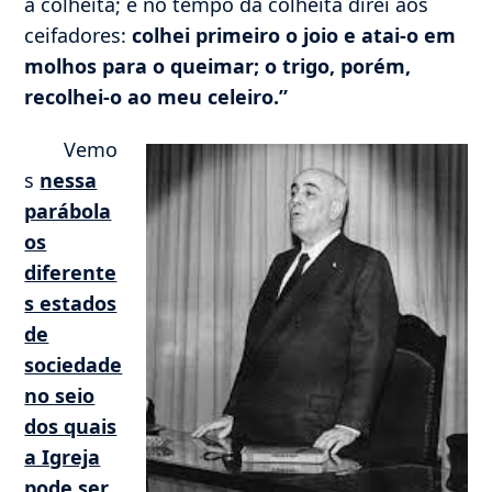
à colheita; e no tempo da colheita direi aos
ceifadores:
colhei primeiro o joio e atai-o em
molhos para o queimar; o trigo, porém,
recolhei-o ao meu celeiro.”
Vemo
s
nessa
parábola
os
diferente
s estados
de
sociedade
no seio
dos quais
a Igreja
pode ser