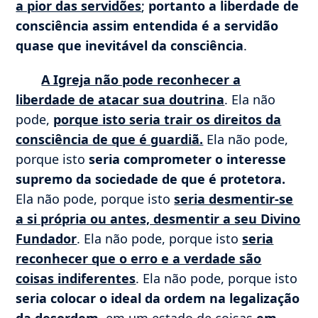
a pior das servidões
;
portanto a liberdade de
consciência assim entendida é a servidão
quase que inevitável da consciência
.
A Igreja não pode reconhecer a
liberdade de atacar sua doutrina
. Ela não
pode,
porque isto seria trair os direitos da
consciência de que é guardiã.
Ela não pode,
porque isto
seria comprometer o interesse
supremo da sociedade de que é protetora.
Ela não pode, porque isto
seria desmentir-se
a si própria ou antes, desmentir a seu Divino
Fundador
. Ela não pode, porque isto
seria
reconhecer que o erro e a verdade são
coisas indiferentes
. Ela não pode, porque isto
seria colocar o ideal da ordem na legalização
da desordem
, em um estado de coisas
em