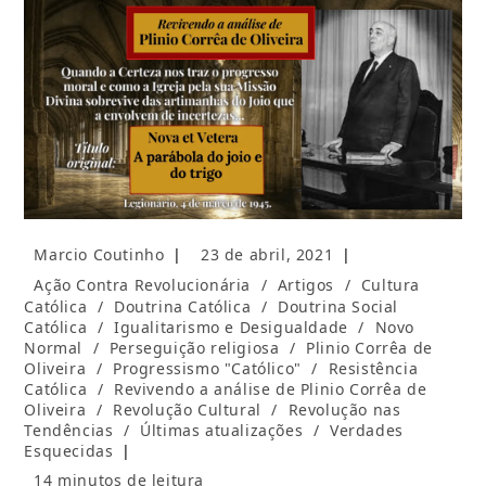
Autor
Post
Marcio Coutinho
23 de abril, 2021
do
publicado:
Categoria
Ação Contra Revolucionária
/
Artigos
/
Cultura
post:
do
Católica
/
Doutrina Católica
/
Doutrina Social
post:
Católica
/
Igualitarismo e Desigualdade
/
Novo
Normal
/
Perseguição religiosa
/
Plinio Corrêa de
Oliveira
/
Progressismo "Católico"
/
Resistência
Católica
/
Revivendo a análise de Plinio Corrêa de
Oliveira
/
Revolução Cultural
/
Revolução nas
Tendências
/
Últimas atualizações
/
Verdades
Esquecidas
Tempo
14 minutos de leitura