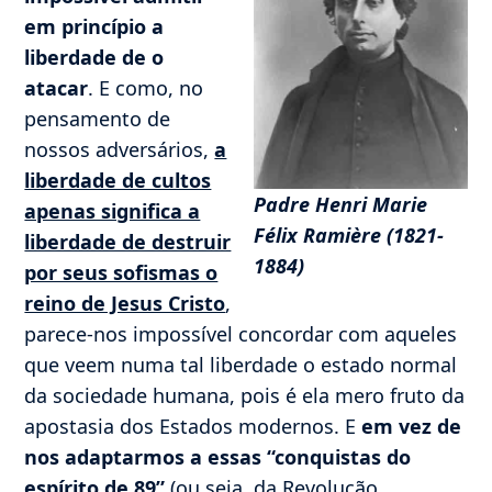
em princípio a
liberdade de o
atacar
. E como, no
pensamento de
nossos adversários,
a
liberdade de cultos
Padre Henri Marie
apenas significa a
Félix Ramière (1821-
liberdade de destruir
1884)
por seus sofismas o
reino de Jesus Cristo
,
parece-nos impossível concordar com aqueles
que veem numa tal liberdade o estado normal
da sociedade humana, pois é ela mero fruto da
apostasia dos Estados modernos. E
em vez de
nos adaptarmos a essas “conquistas do
espírito de 89”
(ou seja, da Revolução