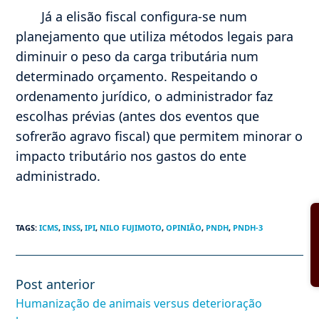
Já a elisão fiscal configura-se num
planejamento que utiliza métodos legais para
diminuir o peso da carga tributária num
determinado orçamento. Respeitando o
ordenamento jurídico, o administrador faz
escolhas prévias (antes dos eventos que
sofrerão agravo fiscal) que permitem minorar o
impacto tributário nos gastos do ente
administrado.
TAGS
:
ICMS
,
INSS
,
IPI
,
NILO FUJIMOTO
,
OPINIÃO
,
PNDH
,
PNDH-3
Post anterior
Leia
mais
Humanização de animais versus deterioração
artigos