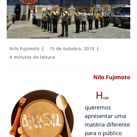
Autor
Post
Nilo Fujimoto
15 de outubro, 2010
do
publicado:
Tempo
4 minutos de leitura
post:
de
leitura:
Nilo Fujimoto
H
oje
queremos
apresentar uma
matéria diferente
para o público