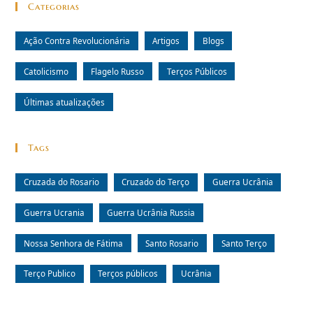
Categorias
Ação Contra Revolucionária
Artigos
Blogs
Catolicismo
Flagelo Russo
Terços Públicos
Últimas atualizações
Tags
Cruzada do Rosario
Cruzado do Terço
Guerra Ucrânia
Guerra Ucrania
Guerra Ucrânia Russia
Nossa Senhora de Fátima
Santo Rosario
Santo Terço
Terço Publico
Terços públicos
Ucrânia