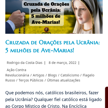
Fátima
Cruzada de Orações pela Ucrânia:
5 milhões de Ave-Marias!
Autor
Post
Rodrigo da Costa Dias
8 de março, 2022
do
publicado:
Categoria
Ação Contra
post:
do
Revolucionária
/
Artigos
/
Blogs
/
Catolicismo
/
Flagelo
post:
Russo
/
Terços Públicos
/
Últimas atualizações
Que podemos nós, católicos brasileiros, fazer
pela Ucrânia? Qualquer fiel católico está ligado
ao Corpo Místico de Cristo. Na Encíclica