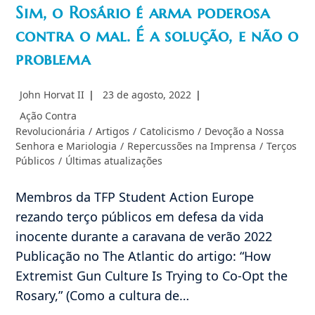
Sim, o Rosário é arma poderosa
contra o mal. É a solução, e não o
problema
Autor
Post
John Horvat II
23 de agosto, 2022
do
publicado:
Categoria
Ação Contra
post:
do
Revolucionária
/
Artigos
/
Catolicismo
/
Devoção a Nossa
post:
Senhora e Mariologia
/
Repercussões na Imprensa
/
Terços
Públicos
/
Últimas atualizações
Membros da TFP Student Action Europe
rezando terço públicos em defesa da vida
inocente durante a caravana de verão 2022
Publicação no The Atlantic do artigo: “How
Extremist Gun Culture Is Trying to Co-Opt the
Rosary,” (Como a cultura de…