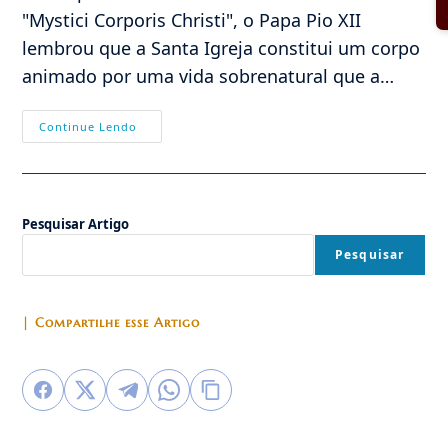
"Mystici Corporis Christi", o Papa Pio XII
lembrou que a Santa Igreja constitui um corpo
animado por uma vida sobrenatural que a…
Cruzada
Continue Lendo
De
Orações
Pela
Ucrânia:
5
Milhões
Pesquisar Artigo
De
Ave-
Marias!
Pesquisar
| Compartilhe esse Artigo