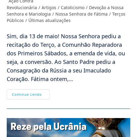
Ação Contra
post:
do
Revolucionária
/
Artigos
/
Catolicismo
/
Devoção a Nossa
post:
Senhora e Mariologia
/
Nossa Senhora de Fátima
/
Terços
Públicos
/
Últimas atualizações
Sim, dia 13 de maio! Nossa Senhora pediu a
recitação do Terço, a Comunhão Reparadora
dos Primeiros Sábados, a emenda de vida, ou
seja, a conversão. Ao Santo Padre pediu a
Consagração da Rússia a seu Imaculado
Coração. Fátima ontem,…
13
Continue Lendo
De
Maio
De
2022:
Venha
Participar
Da
Marcha
Por