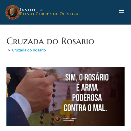
Ir
para
I
NSTITUTO
P
C
O
LINIO
ORRÊA DE
LIVEIRA
o
conteúdo
Cruzada do Rosario
>
Cruzada do Rosario