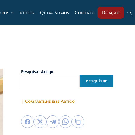
vros
Vídeos
Quem Somos
Contato
Doação
Alt
pesq
do
Pesquisar Artigo
Pesquisar
site
| Compartilhe esse Artigo