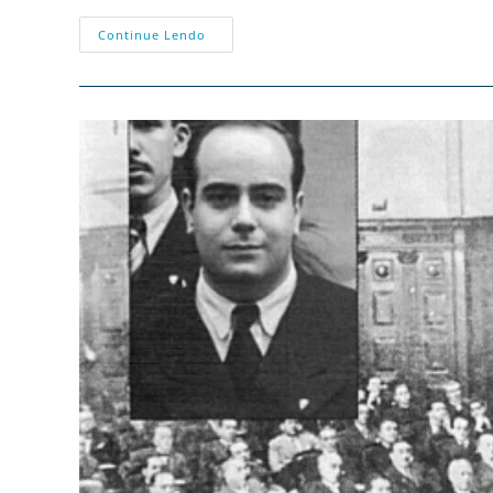
Democracia,
Continue Lendo
Redes
Sociais
E
A
Falência
Das
Esquerdas