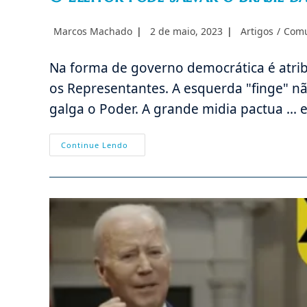
Autor
Post
Categoria
Marcos Machado
2 de maio, 2023
Artigos
/
Com
do
publicado:
do
post:
post:
Na forma de governo democrática é atribuí
os Representantes. A esquerda "finge" n
galga o Poder. A grande midia pactua ... 
O
Continue Lendo
Eleitor
Pode
Salvar
O
Brasil
Das
Garras
Da
Esquerda