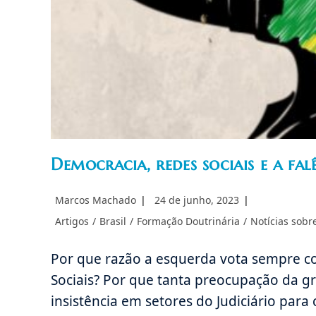
Democracia, redes sociais e a fal
Autor
Post
Marcos Machado
24 de junho, 2023
do
publicado:
Categoria
Artigos
/
Brasil
/
Formação Doutrinária
/
Notícias sobre
post:
do
post:
Por que razão a esquerda vota sempre c
Sociais? Por que tanta preocupação da g
insistência em setores do Judiciário para