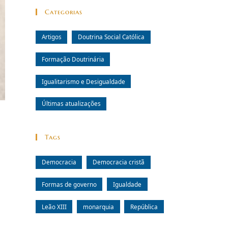
Categorias
Artigos
Doutrina Social Católica
Formação Doutrinária
Igualitarismo e Desigualdade
Últimas atualizações
Tags
Democracia
Democracia cristã
Formas de governo
Igualdade
Leão XIII
monarquia
República