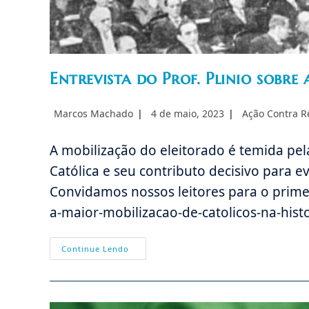
Entrevista do Prof. Plinio sobre 
Autor
Post
Categoria
Marcos Machado
4 de maio, 2023
Ação Contra R
do
publicado:
do
post:
post:
A mobilização do eleitorado é temida pela
Católica e seu contributo decisivo para e
Convidamos nossos leitores para o primei
a-maior-mobilizacao-de-catolicos-na-histo
Entrevista
Continue Lendo
Do
Prof.
Plinio
Sobre
A
Liga