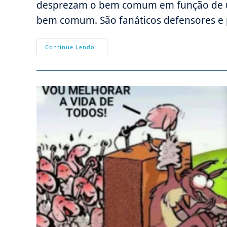
desprezam o bem comum em função de um
bem comum. São fanáticos defensores e
Nem
Continue Lendo
Fanatismo
Militante
(pró
Lgbt)
De
Biden,
Nem
Falsos
Salvadores