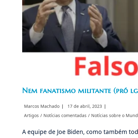
Nem fanatismo militante (pró lgb
Autor
Post
Marcos Machado
17 de abril, 2023
do
publicado:
Categoria
Artigos
/
Notícias comentadas
/
Notícias sobre o Mun
post:
do
post:
A equipe de Joe Biden, como também tod