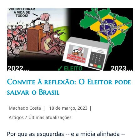
Seller
(II)
Democracia
Representativa
Convite à reflexão: O Eleitor pode
salvar o Brasil
Autor
Post
Machado Costa
18 de março, 2023
do
publicado:
Categoria
Artigos
/
Últimas atualizações
post:
do
post:
Por que as esquerdas -- e a midia alinhada --