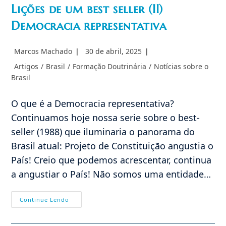
Lições de um best seller (II)
Democracia representativa
Autor
Post
Marcos Machado
30 de abril, 2025
do
publicado:
Categoria
Artigos
/
Brasil
/
Formação Doutrinária
/
Notícias sobre o
post:
do
Brasil
post:
O que é a Democracia representativa?
Continuamos hoje nossa serie sobre o best-
seller (1988) que iluminaria o panorama do
Brasil atual: Projeto de Constituição angustia o
País! Creio que podemos acrescentar, continua
a angustiar o País! Não somos uma entidade…
Lições
Continue Lendo
De
Um
Best