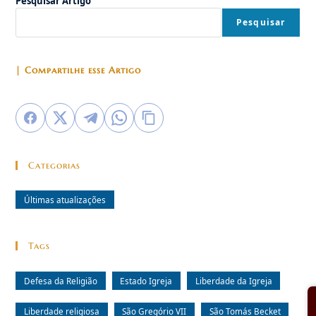
Pesquisar Artigo
Martírio
De
São
Pesquisar
Tomás
Becket
| Compartilhe esse Artigo
Categorias
Últimas atualizações
Tags
Defesa da Religião
Estado Igreja
Liberdade da Igreja
Liberdade religiosa
São Gregório VII
São Tomás Becket