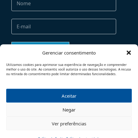
Gerenciar consentimento
Utilizamos cookies para aprimorar sua experiência de navegação e compreender
melhor o uso do site. Ao consentir, você autoriza o uso dessas tecnologias. A recusa
ou retirada do consentimento pode limitar determinadas funcionalidades.
Aceitar
TERMOS DE USO
POLÍTICA DE PRIVACIDADE
Negar
© 2026 - TODOS OS DIREITOS RESERVADOS
Ver preferências