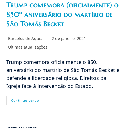
Trump comemora (oficialmente) o
850º aniversário do martírio de
São Tomás Becket
Autor
Post
Barcelos de Aguiar
2 de janeiro, 2021
do
publicado:
Categoria
Últimas atualizações
post:
do
post:
Trump comemora oficialmente o 850.
aniversário do martírio de São Tomás Becket e
defende a liberdade religiosa. Direitos da
Igreja face à intervenção do Estado.
Trump
Continue Lendo
Comemora
(oficialmente)
O
850º
Aniversário
Do