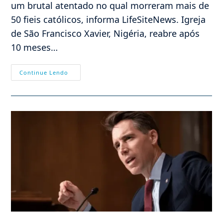
um brutal atentado no qual morreram mais de
50 fieis católicos, informa LifeSiteNews. Igreja
de São Francisco Xavier, Nigéria, reabre após
10 meses…
A
Continue Lendo
Nigéria
Perseguida,
Exemplo
Do
Calvário
Da
Santa
Igreja