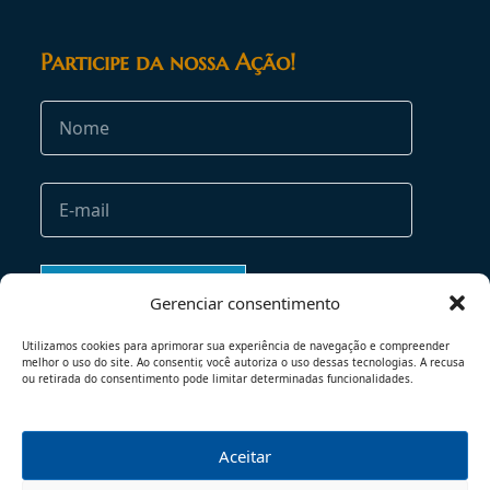
Participe da nossa Ação!
Gerenciar consentimento
Utilizamos cookies para aprimorar sua experiência de navegação e compreender
melhor o uso do site. Ao consentir, você autoriza o uso dessas tecnologias. A recusa
ou retirada do consentimento pode limitar determinadas funcionalidades.
Aceitar
TERMOS DE USO
POLÍTICA DE PRIVACIDADE