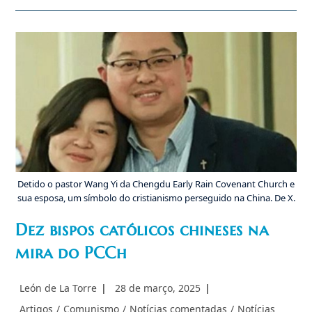
Perseguição
Religiosa
Detido o pastor Wang Yi da Chengdu Early Rain Covenant Church e
sua esposa, um símbolo do cristianismo perseguido na China. De X.
Dez bispos católicos chineses na
mira do PCCh
Autor
Post
León de La Torre
28 de março, 2025
do
publicado:
Categoria
Artigos
/
Comunismo
/
Notícias comentadas
/
Notícias