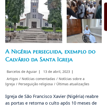
A Nigéria perseguida, exemplo do
Calvário da Santa Igreja
Autor
Post
Barcelos de Aguiar
13 de abril, 2023
do
publicado:
Categoria
Artigos
/
Notícias comentadas
/
Notícias sobre a
post:
do
Igreja
/
Perseguição religiosa
/
Últimas atualizações
post:
Igreja de São Francisco Xavier (Nigéria) reabre
as portas e retorna o culto após 10 meses de