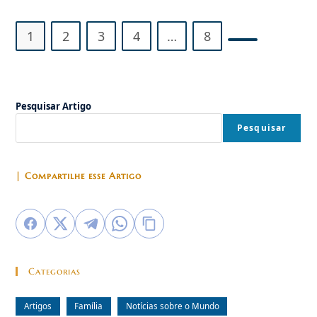
Contra
Escola
Cristã
1
2
3
4
…
8
Ir para a próx
Pesquisar Artigo
Pesquisar
| Compartilhe esse Artigo
Categorias
Artigos
Família
Notícias sobre o Mundo