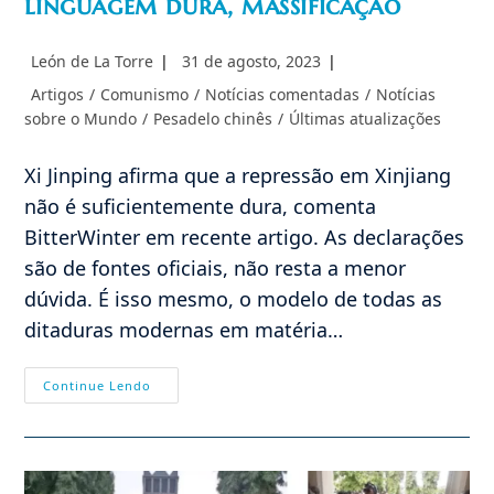
linguagem dura, massificação
Autor
Post
León de La Torre
31 de agosto, 2023
do
publicado:
Categoria
Artigos
/
Comunismo
/
Notícias comentadas
/
Notícias
post:
do
sobre o Mundo
/
Pesadelo chinês
/
Últimas atualizações
post:
Xi Jinping afirma que a repressão em Xinjiang
não é suficientemente dura, comenta
BitterWinter em recente artigo. As declarações
são de fontes oficiais, não resta a menor
dúvida. É isso mesmo, o modelo de todas as
ditaduras modernas em matéria…
China,
Continue Lendo
Modelo
Das
Repressões,
Linguagem
Dura,
Massificação