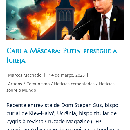
Caiu a Máscara: Putin persegue a
Igreja
Autor
Post
Marcos Machado
14 de março, 2025
do
publicado:
Categoria
Artigos
/
Comunismo
/
Notícias comentadas
/
Notícias
post:
do
sobre o Mundo
post:
Recente entrevista de Dom Stepan Sus, bispo
curial de Kiev-Halyč, Ucrânia, bispo titular de
Zygris à revista Cruzade Magazine (TFP
americana) descreve de maneira contundente