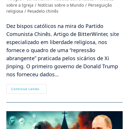
post:
do
sobre a Igreja
/
Notícias sobre o Mundo
/
Perseguição
post:
religiosa
/
Pesadelo chinês
Dez bispos católicos na mira do Partido
Comunista Chinês. Artigo de BitterWinter, site
especializado em liberdade religiosa, nos
fornece o quadro de uma “repressão
abrangente” praticada pelos sicários de Xi
Jinping. O primeiro governo de Donald Trump
nos forneceu dados…
Dez
Continue Lendo
Bispos
Católicos
Chineses
Na
Mira
Do
PCCh