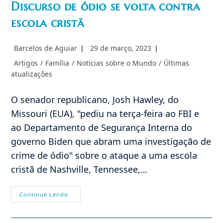
Discurso de ódio se volta contra
escola cristã
Autor
Post
Barcelos de Aguiar
29 de março, 2023
do
publicado:
Categoria
Artigos
/
Família
/
Notícias sobre o Mundo
/
Últimas
post:
do
atualizações
post:
O senador republicano, Josh Hawley, do
Missouri (EUA), "pediu na terça-feira ao FBI e
ao Departamento de Segurança Interna do
governo Biden que abram uma investigação de
crime de ódio" sobre o ataque a uma escola
cristã de Nashville, Tennessee,…
Discurso
Continue Lendo
De
Ódio
Se
Volta