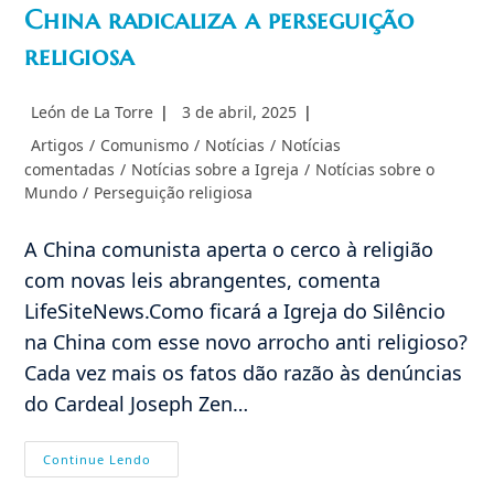
China radicaliza a perseguição
religiosa
Autor
Post
León de La Torre
3 de abril, 2025
do
publicado:
Categoria
Artigos
/
Comunismo
/
Notícias
/
Notícias
post:
do
comentadas
/
Notícias sobre a Igreja
/
Notícias sobre o
post:
Mundo
/
Perseguição religiosa
A China comunista aperta o cerco à religião
com novas leis abrangentes, comenta
LifeSiteNews.Como ficará a Igreja do Silêncio
na China com esse novo arrocho anti religioso?
Cada vez mais os fatos dão razão às denúncias
do Cardeal Joseph Zen…
China
Continue Lendo
Radicaliza
A