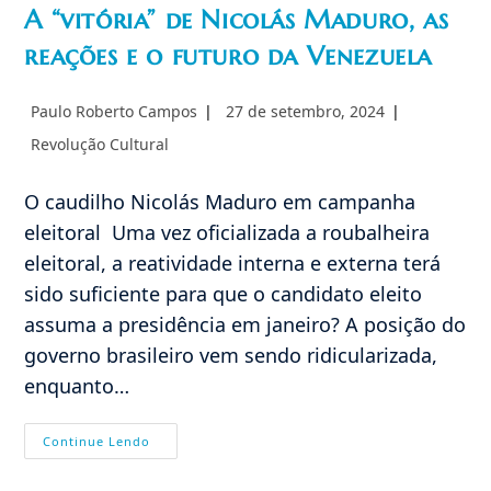
A “vitória” de Nicolás Maduro, as
reações e o futuro da Venezuela
Autor
Post
Paulo Roberto Campos
27 de setembro, 2024
do
publicado:
Categoria
Revolução Cultural
post:
do
post:
O caudilho Nicolás Maduro em campanha
eleitoral Uma vez oficializada a roubalheira
eleitoral, a reatividade interna e externa terá
sido suficiente para que o candidato eleito
assuma a presidência em janeiro? A posição do
governo brasileiro vem sendo ridicularizada,
enquanto…
A
Continue Lendo
“vitória”
De
Nicolás