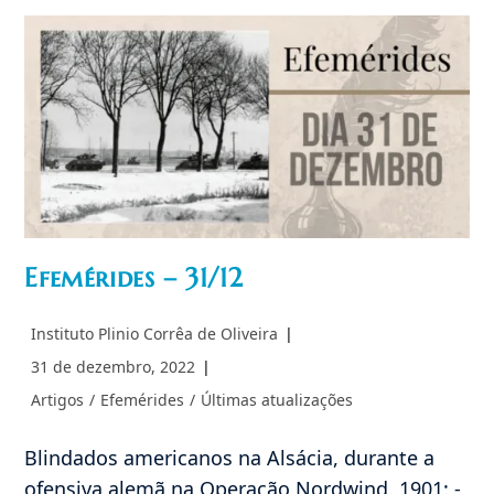
Efemérides – 31/12
Autor
Instituto Plinio Corrêa de Oliveira
do
Post
31 de dezembro, 2022
post:
publicado:
Categoria
Artigos
/
Efemérides
/
Últimas atualizações
do
post:
Blindados americanos na Alsácia, durante a
ofensiva alemã na Operação Nordwind. 1901: -