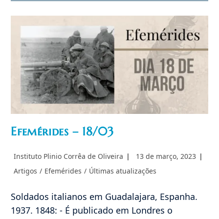
Maduro,
As
Reações
E
O
Futuro
Da
Venezuela
Efemérides – 18/03
Autor
Post
Instituto Plinio Corrêa de Oliveira
13 de março, 2023
do
publicado:
Categoria
Artigos
/
Efemérides
/
Últimas atualizações
post:
do
post:
Soldados italianos em Guadalajara, Espanha.
1937. 1848: - É publicado em Londres o