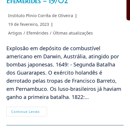
Efemérides – 19/02
Autor
Instituto Plinio Corrêa de Oliveira
do
Post
19 de fevereiro, 2023
post:
publicado:
Categoria
Artigos
/
Efemérides
/
Últimas atualizações
do
post:
Explosão em depósito de combustível
americano em Darwin, Austrália, atingido por
bombas japonesas. 1649: - Segunda Batalha
dos Guararapes. O exército holandês é
derrotado pelas tropas de Francisco Barreto,
em Pernambuco. Os luso-brasileiros já haviam
ganho a primeira batalha. 1822:…
Efemérides
Continue Lendo
–
19/02