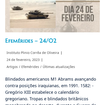
Efemérides – 24/02
Autor
Instituto Plinio Corrêa de Oliveira
do
Post
24 de fevereiro, 2023
post:
publicado:
Categoria
Artigos
/
Efemérides
/
Últimas atualizações
do
post:
Blindados americanos M1 Abrams avançando
contra posições iraquianas, em 1991. 1582: -
Gregório XIII estabelece o calendário
gregoriano. Tropas e blindados britânicos