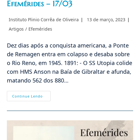
Efemérides – 17/03
Autor
Post
Instituto Plinio Corrêa de Oliveira
13 de março, 2023
do
publicado:
Categoria
Artigos
/
Efemérides
post:
do
post:
Dez dias após a conquista americana, a Ponte
de Remagen entra em colapso e desaba sobre
o Rio Reno, em 1945. 1891: - O SS Utopia colide
com HMS Anson na Baía de Gibraltar e afunda,
matando 562 dos 880…
Efemérides
Continue Lendo
–
17/03