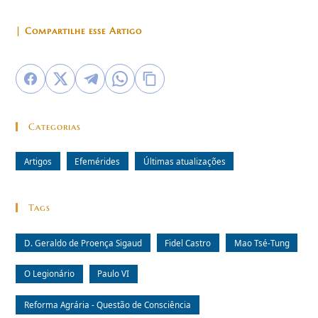
| Compartilhe esse Artigo
Categorias
Artigos
Efemérides
Últimas atualizações
Tags
D. Geraldo de Proença Sigaud
Fidel Castro
Mao Tsé-Tung
O Legionário
Paulo VI
Reforma Agrária - Questão de Consciência