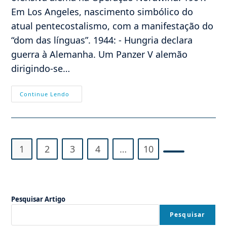
Em Los Angeles, nascimento simbólico do
atual pentecostalismo, com a manifestação do
“dom das línguas”. 1944: - Hungria declara
guerra à Alemanha. Um Panzer V alemão
dirigindo-se…
Efemérides
Continue Lendo
–
31/12
1
2
3
4
…
10
Ir para a próx
Pesquisar Artigo
Pesquisar