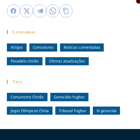
Categorias
Artigos
Comunismo
Notícias comentadas
Pesadelo chinês
Últimas atualizações
Tags
Comunismo Chinês
Genocídio Yughur
Jogos Olímpicos China
Tribunal Yughur
Xi genocida