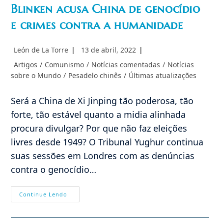
Blinken acusa China de genocídio
e crimes contra a humanidade
Autor
Post
León de La Torre
13 de abril, 2022
do
publicado:
Categoria
Artigos
/
Comunismo
/
Notícias comentadas
/
Notícias
post:
do
sobre o Mundo
/
Pesadelo chinês
/
Últimas atualizações
post:
Será a China de Xi Jinping tão poderosa, tão
forte, tão estável quanto a midia alinhada
procura divulgar? Por que não faz eleições
livres desde 1949? O Tribunal Yughur continua
suas sessões em Londres com as denúncias
contra o genocídio…
Blinken
Continue Lendo
Acusa
China
De