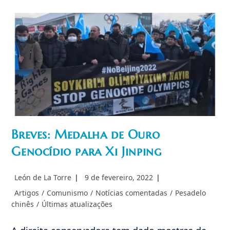
Genocídio
E
Crimes
Contra
A
Humanidade
Breves: Medalha de Ouro
Genocídio para Xi Jinping
Autor
Post
León de La Torre
9 de fevereiro, 2022
do
publicado:
Categoria
Artigos
/
Comunismo
/
Notícias comentadas
/
Pesadelo
post:
do
chinês
/
Últimas atualizações
post: