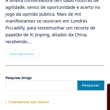
A direita conservadora tem dado mostras de
agilidade, senso de oportunidade e acerto no
jogo da opinião pública. Mais de mil
manifestantes se reuniram em Londres
Piccadilly, para testemunhar um recorte de
papelão de Xi Jinping, ditador da China,
recebendo…
Breves:
Continue Lendo
Medalha
De
Ouro
Genocídio
Para
Xi
Pesquisar Artigo
Jinping
Pesquisar
| Compartilhe esse Artigo