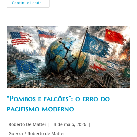
Discos
Continue Lendo
Voadores,
Guerras
E
Caos
Psicológico:
Da
Guerra
Fria
À
IV
Revolução
“Pombos e falcões”: o erro do
pacifismo moderno
Autor
Post
Roberto De Mattei
3 de maio, 2026
do
publicado:
Categoria
Guerra
/
Roberto de Mattei
post: