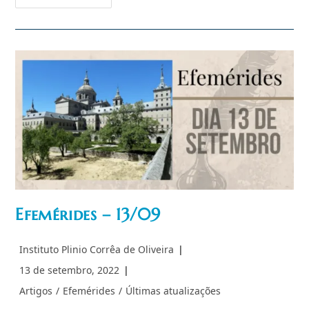
–
24/09
Efemérides – 13/09
Autor
Instituto Plinio Corrêa de Oliveira
do
Post
13 de setembro, 2022
post:
publicado:
Categoria
Artigos
/
Efemérides
/
Últimas atualizações
do