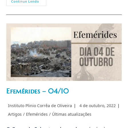
Efemérides
Continue Lendo
–
14/10
Efemérides – 04/10
Autor
Post
Instituto Plinio Corrêa de Oliveira
4 de outubro, 2022
do
publicado:
Categoria
Artigos
/
Efemérides
/
Últimas atualizações
post:
do
post: