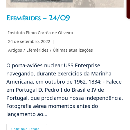
Efemérides – 24/09
Autor
Instituto Plinio Corrêa de Oliveira
do
Post
24 de setembro, 2022
post:
publicado:
Categoria
Artigos
/
Efemérides
/
Últimas atualizações
do
post:
O porta-aviões nuclear USS Enterprise
navegando, durante exercícios da Marinha
Americana, em outubro de 1962. 1834: - Falece
em Portugal D. Pedro I do Brasil e IV de
Portugal, que proclamou nossa independência.
Fotografia aérea momentos antes do
lançamento ao…
Efemérides
Continue Lendo