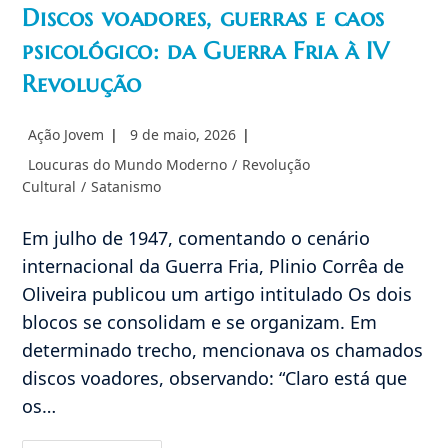
Discos voadores, guerras e caos
psicológico: da Guerra Fria à IV
Revolução
Autor
Post
Ação Jovem
9 de maio, 2026
do
publicado:
Categoria
Loucuras do Mundo Moderno
/
Revolução
post:
do
Cultural
/
Satanismo
post:
Em julho de 1947, comentando o cenário
internacional da Guerra Fria, Plinio Corrêa de
Oliveira publicou um artigo intitulado Os dois
blocos se consolidam e se organizam. Em
determinado trecho, mencionava os chamados
discos voadores, observando: “Claro está que
os…