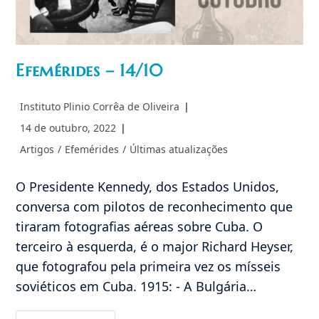
Efemérides – 14/10
Autor
Instituto Plinio Corrêa de Oliveira
do
Post
14 de outubro, 2022
post:
publicado:
Categoria
Artigos
/
Efemérides
/
Últimas atualizações
do
post:
O Presidente Kennedy, dos Estados Unidos,
conversa com pilotos de reconhecimento que
tiraram fotografias aéreas sobre Cuba. O
terceiro à esquerda, é o major Richard Heyser,
que fotografou pela primeira vez os mísseis
soviéticos em Cuba. 1915: - A Bulgária…