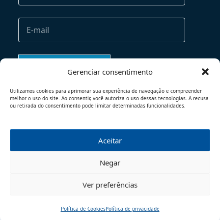
Gerenciar consentimento
Utilizamos cookies para aprimorar sua experiência de navegação e compreender
melhor o uso do site. Ao consentir, você autoriza o uso dessas tecnologias. A recusa
ou retirada do consentimento pode limitar determinadas funcionalidades.
Aceitar
TERMOS DE USO
POLÍTICA DE PRIVACIDADE
Negar
© 2026 - TODOS OS DIREITOS RESERVADOS
Ver preferências
Política de Cookies
Política de privacidade
Início
Pesquisar
Traduzir
Menu