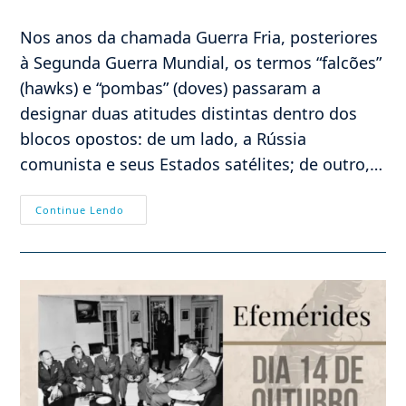
do
post:
Nos anos da chamada Guerra Fria, posteriores
à Segunda Guerra Mundial, os termos “falcões”
(hawks) e “pombas” (doves) passaram a
designar duas atitudes distintas dentro dos
blocos opostos: de um lado, a Rússia
comunista e seus Estados satélites; de outro,…
“Pombos
Continue Lendo
E
Falcões”:
O
Erro
Do
Pacifismo
Moderno