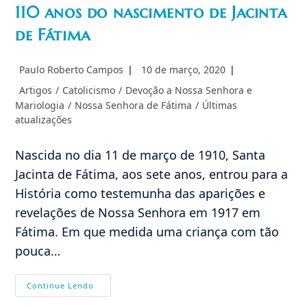
110 anos do nascimento de Jacinta
de Fátima
Autor
Post
Paulo Roberto Campos
10 de março, 2020
do
publicado:
Categoria
Artigos
/
Catolicismo
/
Devoção a Nossa Senhora e
post:
do
Mariologia
/
Nossa Senhora de Fátima
/
Últimas
post:
atualizações
Nascida no dia 11 de março de 1910, Santa
Jacinta de Fátima, aos sete anos, entrou para a
História como testemunha das aparições e
revelações de Nossa Senhora em 1917 em
Fátima. Em que medida uma criança com tão
pouca…
110
Continue Lendo
Anos
Do