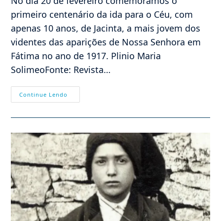
No dia 20 de fevereiro comemoramos o
primeiro centenário da ida para o Céu, com
apenas 10 anos, de Jacinta, a mais jovem dos
videntes das aparições de Nossa Senhora em
Fátima no ano de 1917. Plinio Maria
SolimeoFonte: Revista…
Centenário
Continue Lendo
Do
Falecimento
De
Santa
Jacinta
De
Fátima