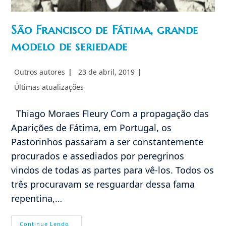
São Francisco de Fátima, grande
modelo de seriedade
Autor
Post
Outros autores
23 de abril, 2019
do
publicado:
Categoria
Últimas atualizações
post:
do
post:
Thiago Moraes Fleury Com a propagação das
Aparições de Fátima, em Portugal, os
Pastorinhos passaram a ser constantemente
procurados e assediados por peregrinos
vindos de todas as partes para vê-los. Todos os
três procuravam se resguardar dessa fama
repentina,…
São
Continue Lendo