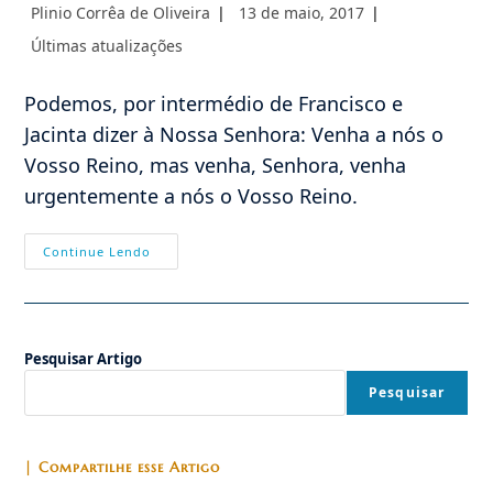
Autor
Post
Plinio Corrêa de Oliveira
13 de maio, 2017
do
publicado:
Categoria
Últimas atualizações
post:
do
post:
Podemos, por intermédio de Francisco e
Jacinta dizer à Nossa Senhora: Venha a nós o
Vosso Reino, mas venha, Senhora, venha
urgentemente a nós o Vosso Reino.
Analogia
Continue Lendo
Entre
As
Ações
Exercidas
Por
Nossa
Pesquisar Artigo
Senhora
Sobre
Os
Pesquisar
Pastorinhos
De
Fátima
E
A
| Compartilhe esse Artigo
Humanidade