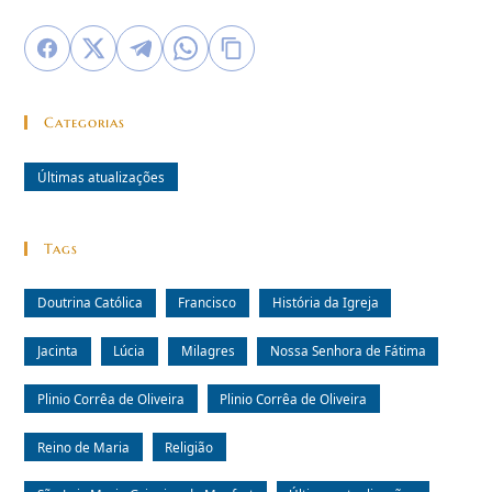
Categorias
Últimas atualizações
Tags
Doutrina Católica
Francisco
História da Igreja
Jacinta
Lúcia
Milagres
Nossa Senhora de Fátima
Plinio Corrêa de Oliveira
Plinio Corrêa de Oliveira
Reino de Maria
Religião