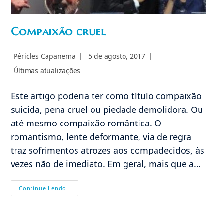
Compaixão cruel
Autor
Post
Péricles Capanema
5 de agosto, 2017
do
publicado:
Categoria
Últimas atualizações
post:
do
post:
Este artigo poderia ter como título compaixão
suicida, pena cruel ou piedade demolidora. Ou
até mesmo compaixão romântica. O
romantismo, lente deformante, via de regra
traz sofrimentos atrozes aos compadecidos, às
vezes não de imediato. Em geral, mais que a…
Compaixão
Continue Lendo
Cruel