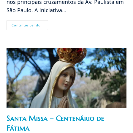
nos principais cruzamentos da Av. Paulista em
São Paulo. A iniciativa…
Vídeo:
Continue Lendo
Não!
À
“Ideologia
De
Gênero”
–
Campanha
Na
Av.
Paulista
Santa Missa – Centenário de
Fátima