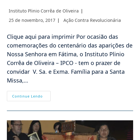
Autor
Instituto Plinio Corrêa de Oliveira
do
Post
Categoria
25 de novembro, 2017
Ação Contra Revolucionária
post:
publicado:
do
post:
Clique aqui para imprimir Por ocasião das
comemorações do centenário das aparições de
Nossa Senhora em Fátima, o Instituto Plinio
Corrêa de Oliveira – IPCO - tem o prazer de
convidar V. Sa. e Exma. Família para a Santa
Missa,…
Santa
Continue Lendo
Missa
–
Centenário
De
Fátima