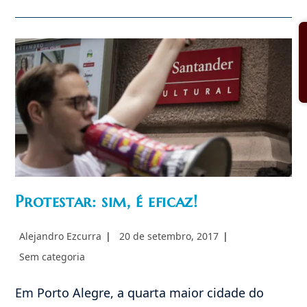
Do
IPCO
Protesta
Novamente
Contra
Palestra
De
Judith
Butler
Protestar: sim, é eficaz!
Autor
Post
Alejandro Ezcurra
20 de setembro, 2017
do
publicado:
Categoria
Sem categoria
post:
do
post:
Em Porto Alegre, a quarta maior cidade do