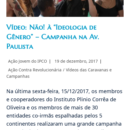
Vídeo: Não! à “Ideologia de
Gênero” – Campanha na Av.
Paulista
Autor
Post
Ação Jovem do IPCO
19 de dezembro, 2017
do
publicado:
Categoria
Ação Contra Revolucionária
/
Vídeos das Caravanas e
post:
do
Campanhas
post:
Na última sexta-feira, 15/12/2017, os membros
e cooperadores do Instituto Plinio Corrêa de
Oliveira e os membros de mais de 30
entidades co-irmãs espalhadas pelos 5
continentes realizaram uma grande campanha