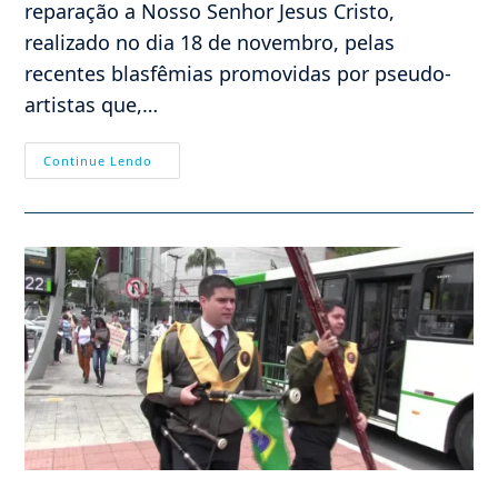
reparação a Nosso Senhor Jesus Cristo,
realizado no dia 18 de novembro, pelas
recentes blasfêmias promovidas por pseudo-
artistas que,…
Ato
Continue Lendo
De
Reparação
Em
Brasília
A
Nosso
Senhor
Jesus
Cristo,
Realizado
No
Dia
18/11/2017