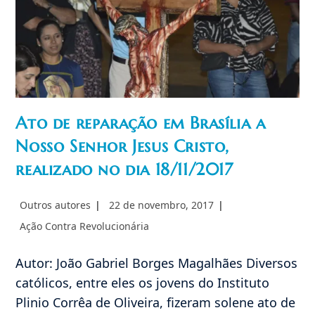
Ato de reparação em Brasília a
Nosso Senhor Jesus Cristo,
realizado no dia 18/11/2017
Autor
Post
Outros autores
22 de novembro, 2017
do
publicado:
Categoria
Ação Contra Revolucionária
post:
do
post:
Autor: João Gabriel Borges Magalhães Diversos
católicos, entre eles os jovens do Instituto
Plinio Corrêa de Oliveira, fizeram solene ato de