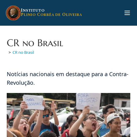
Ir
para
I
NSTITUTO
P
C
O
LINIO
ORRÊA DE
LIVEIRA
o
conteúdo
CR no Brasil
>
CR no Brasil
Notícias nacionais em destaque para a Contra-
Revolução.