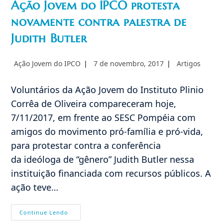
Ação Jovem do IPCO protesta
novamente contra palestra de
Judith Butler
Autor
Post
Categoria
Ação Jovem do IPCO
7 de novembro, 2017
Artigos
do
publicado:
do
post:
post:
Voluntários da Ação Jovem do Instituto Plinio
Corrêa de Oliveira compareceram hoje,
7/11/2017, em frente ao SESC Pompéia com
amigos do movimento pró-família e pró-vida,
para protestar contra a conferência
da ideóloga de “gênero” Judith Butler nessa
instituição financiada com recursos públicos. A
ação teve…
Ação
Continue Lendo
Jovem