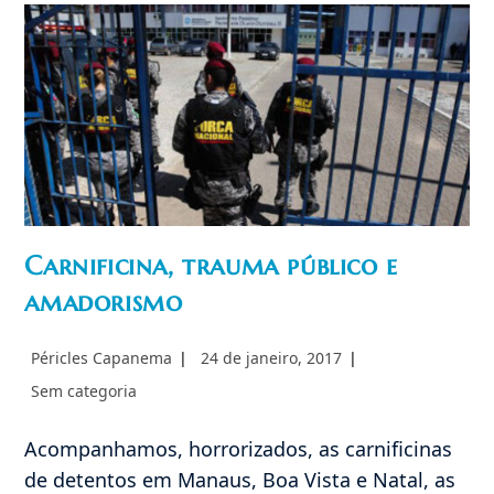
Peru
Carnificina, trauma público e
amadorismo
Autor
Post
Péricles Capanema
24 de janeiro, 2017
do
publicado:
Categoria
Sem categoria
post:
do
post:
Acompanhamos, horrorizados, as carnificinas
de detentos em Manaus, Boa Vista e Natal, as