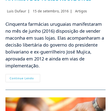
Autor
Post
Categoria
Luis Dufaur
15 de setembro, 2016
Artigos
do
publicado:
do
post:
post:
Cinquenta farmácias uruguaias manifestaram
no mês de junho (2016) disposição de vender
maconha em suas lojas. Elas acompanharam a
decisão libertária do governo do presidente
bolivariano e ex-guerrilheiro José Mujica,
aprovada em 2012 e ainda em vias de
implementação.
Farmácias
Continue Lendo
Vendedoras
De
Maconha
Na
Mira
Dos
Narcotraficantes