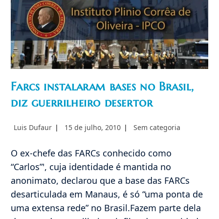
Farcs instalaram bases no Brasil,
diz guerrilheiro desertor
Autor
Post
Categoria
Luis Dufaur
15 de julho, 2010
Sem categoria
do
publicado:
do
post:
post:
O ex-chefe das FARCs conhecido como
“Carlos”', cuja identidade é mantida no
anonimato, declarou que a base das FARCs
desarticulada em Manaus, é só “uma ponta de
uma extensa rede” no Brasil.Fazem parte dela