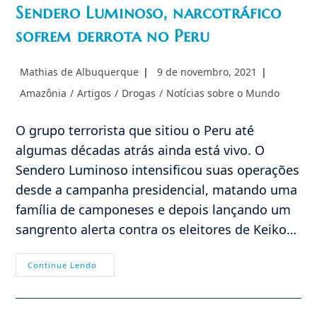
Sendero Luminoso, narcotráfico
sofrem derrota no Peru
Autor
Post
Mathias de Albuquerque
9 de novembro, 2021
do
publicado:
Categoria
Amazônia
/
Artigos
/
Drogas
/
Notícias sobre o Mundo
post:
do
post:
O grupo terrorista que sitiou o Peru até
algumas décadas atrás ainda está vivo. O
Sendero Luminoso intensificou suas operações
desde a campanha presidencial, matando uma
família de camponeses e depois lançando um
sangrento alerta contra os eleitores de Keiko…
Sendero
Continue Lendo
Luminoso,
Narcotráfico
Sofrem
Derrota
No