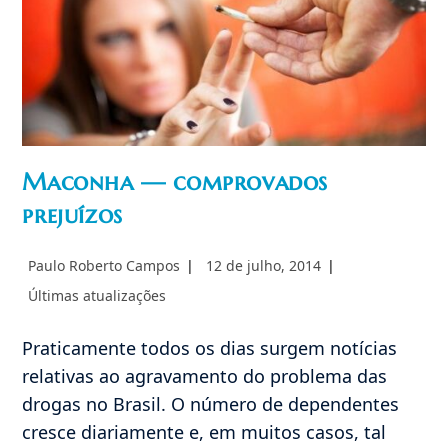
Maconha — comprovados
prejuízos
Autor
Post
Paulo Roberto Campos
12 de julho, 2014
do
publicado:
Categoria
Últimas atualizações
post:
do
post:
Praticamente todos os dias surgem notícias
relativas ao agravamento do problema das
drogas no Brasil. O número de dependentes
cresce diariamente e, em muitos casos, tal