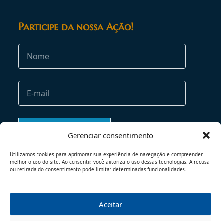
Participe da nossa Ação!
Gerenciar consentimento
Utilizamos cookies para aprimorar sua experiência de navegação e compreender
melhor o uso do site. Ao consentir, você autoriza o uso dessas tecnologias. A recusa
ou retirada do consentimento pode limitar determinadas funcionalidades.
Aceitar
TERMOS DE USO
POLÍTICA DE PRIVACIDADE