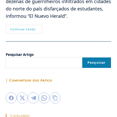
dezenas de guerrilheiros infiltrados em cidades
do norte do país disfarçados de estudantes,
informou “El Nuevo Herald”.
Farcs
Continue Lendo
Instalaram
Bases
No
Brasil,
Diz
Guerrilheiro
Pesquisar Artigo
Desertor
Pesquisar
| Compartilhe esse Artigo
Categorias