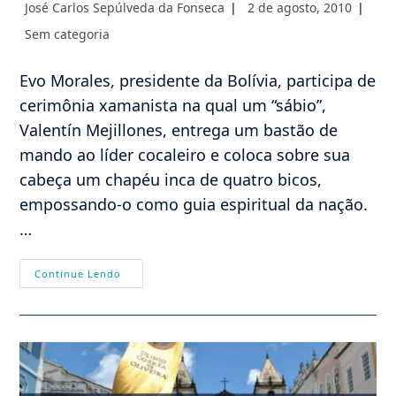
Autor
Post
José Carlos Sepúlveda da Fonseca
2 de agosto, 2010
do
publicado:
Categoria
Sem categoria
post:
do
post:
Evo Morales, presidente da Bolívia, participa de
cerimônia xamanista na qual um “sábio”,
Valentín Mejillones, entrega um bastão de
mando ao líder cocaleiro e coloca sobre sua
cabeça um chapéu inca de quatro bicos,
empossando-o como guia espiritual da nação.
…
Xamanismo
Continue Lendo
E
Cocaína