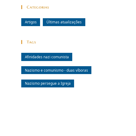
Categorias
Artigos
Últimas atualizações
Tags
Afinidades nazi comunista
Nazismo e comunismo - duas víboras
Nazismo persegue a Igreja