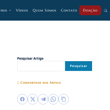
vros
Vídeos
Quem Somos
Contato
Doação
Alt
pesq
do
Pesquisar Artigo
Pesquisar
site
| Compartilhe esse Artigo