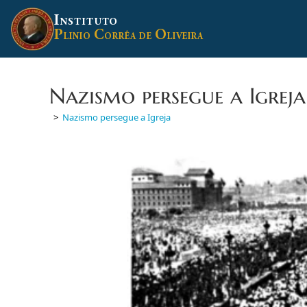
Ir
I
para
NSTITUTO
P
C
O
o
LINIO
ORRÊA DE
LIVEIRA
conteúdo
Nazismo persegue a Igreja
>
Nazismo persegue a Igreja