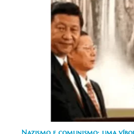
Como
“não
Essencial”
Nazismo e comunismo: uma víbo