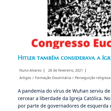
Hitler também considerava a Igre
Autor
Post
Nuno Alvares
28 de fevereiro, 2021
do
publicado:
Categoria
Artigos
/
Formação Doutrinária
/
Perseguição religiosa
post:
do
post:
A pandemia do vírus de Wuhan serviu de
cercear a liberdade da Igreja Católica. N
por parte de governadores de esquerda o