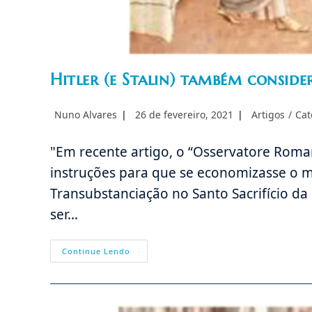
Hitler (e Stalin) também conside
Autor
Post
Categoria
Nuno Alvares
26 de fevereiro, 2021
Artigos
/
Cat
do
publicado:
do
post:
post:
"Em recente artigo, o “Osservatore Roman
instruções para que se economizasse o ma
Transubstanciação no Santo Sacrifício da 
ser…
Hitler
Continue Lendo
(e
Stalin)
Também
Consideravam
A
Igreja