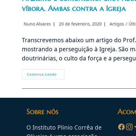
víbora. Ambas contra a Igreja
Autor
Post
Categoria
Nuno Alvares
20 de fevereiro, 2020
Artigos
/
Últ
do
publicado:
do
post:
post:
Transcrevemos abaixo um artigo do Prof.
mostrando a perseguição à Igreja. São mai
doutrinárias, o culto da força e a perse
Nazismo
Continue Lendo
E
Comunismo:
Uma
Víbora
Procurando
Exterminar
A
Outra
Sobre nós
Acom
Víbora.
Ambas
Contra
A
O Instituto Plinio Corrêa de
Igreja