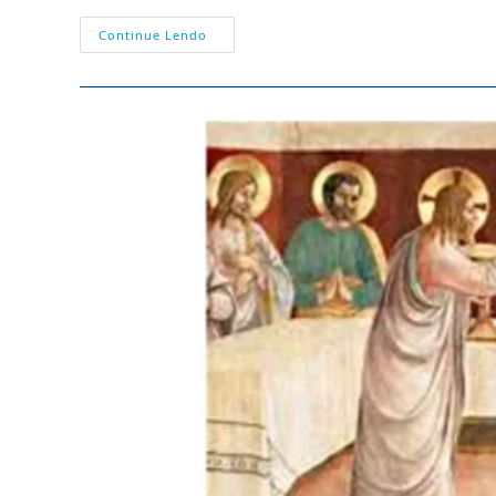
Hitler
Continue Lendo
Também
Considerava
A
Igreja
“não
Essencial”