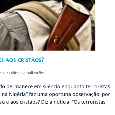
s aos cristãos?
goria
igos
/
Últimas atualizações
ndo permanece em silêncio enquanto terroristas
na Nigéria” faz uma oportuna observação: por
re aos cristãos? Diz a notícia: “Os terroristas