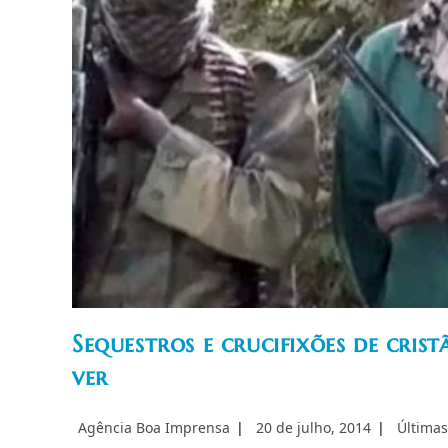
Sequestros e crucifixões de cris
ver
Autor
Post
Categori
Agência Boa Imprensa
20 de julho, 2014
Últimas
do
publicado:
do