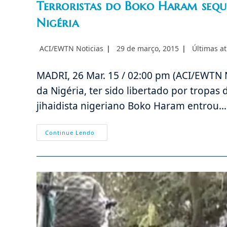
Terroristas do Boko Haram sequ
Nigéria
Autor
Post
Categoria
ACI/EWTN Noticias
29 de março, 2015
Últimas at
do
publicado:
do
post:
post:
MADRI, 26 Mar. 15 / 02:00 pm (ACI/EWTN N
da Nigéria, ter sido libertado por tropas
jihaidista nigeriano Boko Haram entrou…
Terroristas
Continue Lendo
Do
Boko
Haram
Sequestram
500
Mulheres
E
Crianças
Na
Nigéria