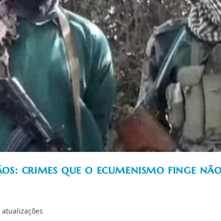
tãos: crimes que o ecumenismo finge nã
a
 atualizações