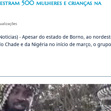
estram 500 mulheres e crianças na
ualizações
oticias) - Apesar do estado de Borno, ao nordest
 do Chade e da Nigéria no início de março, o grup