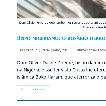
Dom Olivier lembrou que também os romanos acharam que a
Igreja esta fund
Bispo nigeriano: o rosário der
Autor
Post
Categoria
Luis Dufaur
9 de junho, 2015
Últimas atualizaçõ
do
publicado:
do
post:
post:
Dom Oliver Dashe Doeme, bispo da dioce
na Nigéria, disse ter visto Cristo lhe o
islâmica Boko Haram, que aterroriza o paí
Bispo
Continue Lendo
Nigeriano:
O
Rosário
Derrotará
O