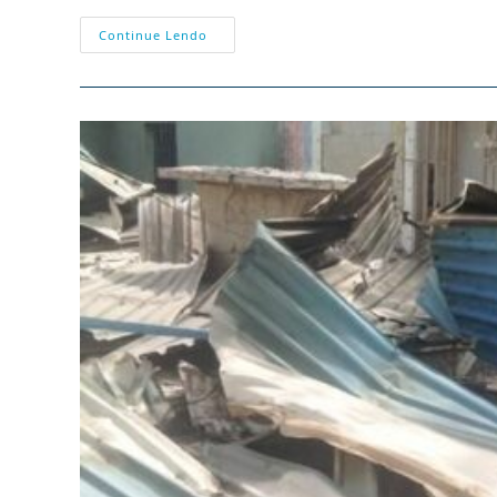
Por
Continue Lendo
Que
Não
Se
Fala
Dos
Massacres
Aos
Cristãos?