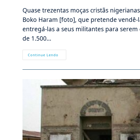
post:
post:
Quase trezentas moças cristãs nigeriana
Boko Haram [foto], que pretende vendê-
entregá-las a seus militantes para serem
de 1.500…
Sequestros
Continue Lendo
E
Crucifixões
De
Cristãos:
Crimes
Que
O
Ecumenismo
Finge
Não
Ver