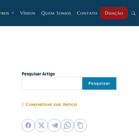
vros
Vídeos
Quem Somos
Contato
Doação
Alt
pesq
do
Pesquisar Artigo
Pesquisar
site
| Compartilhe esse Artigo