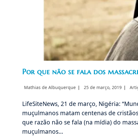
Por que não se fala dos massacre
Autor
Post
Cate
Mathias de Albuquerque
25 de março, 2019
Art
do
publicado:
do
post:
post:
LifeSiteNews, 21 de março, Nigéria: “Mu
muçulmanos matam centenas de cristãos 
que razão não se fala (na mídia) do massac
muçulmanos…