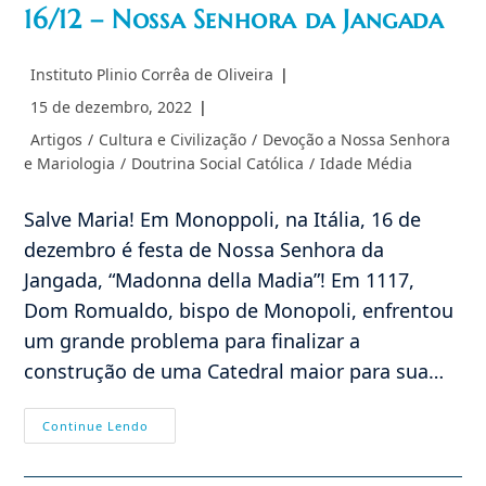
16/12 – Nossa Senhora da Jangada
Autor
Instituto Plinio Corrêa de Oliveira
do
Post
15 de dezembro, 2022
post:
publicado:
Categoria
Artigos
/
Cultura e Civilização
/
Devoção a Nossa Senhora
do
e Mariologia
/
Doutrina Social Católica
/
Idade Média
post:
Salve Maria! Em Monoppoli, na Itália, 16 de
dezembro é festa de Nossa Senhora da
Jangada, “Madonna della Madia”! Em 1117,
Dom Romualdo, bispo de Monopoli, enfrentou
um grande problema para finalizar a
construção de uma Catedral maior para sua…
16/12
Continue Lendo
–
Nossa
Senhora