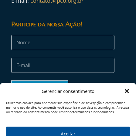
E-mail:
contato@ipco.org.br
Participe da nossa Ação!
Gerenciar consentimento
Utilizamos cookies para aprimorar sua experiência de navegação e compreender
melhor o uso do site. Ao consentir, você autoriza o uso dessas tecnologias. A recusa
ou retirada do consentimento pode limitar determinadas funcionalidades.
Aceitar
TERMOS DE USO
POLÍTICA DE PRIVACIDADE