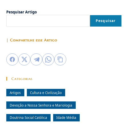
Da
Jangada
Pesquisar Artigo
Pesquisar
| Compartilhe esse Artigo
Categorias
Artigos
Cultura e Civilização
Devoção a Nossa Senhora e Mariologia
Doutrina Social Católica
Idade Média