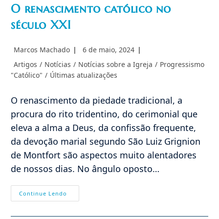
O renascimento católico no
século XXI
Autor
Post
Marcos Machado
6 de maio, 2024
do
publicado:
Categoria
Artigos
/
Notícias
/
Notícias sobre a Igreja
/
Progressismo
post:
do
"Católico"
/
Últimas atualizações
post:
O renascimento da piedade tradicional, a
procura do rito tridentino, do cerimonial que
eleva a alma a Deus, da confissão frequente,
da devoção marial segundo São Luiz Grignion
de Montfort são aspectos muito alentadores
de nossos dias. No ângulo oposto…
O
Continue Lendo
Renascimento
Católico
No