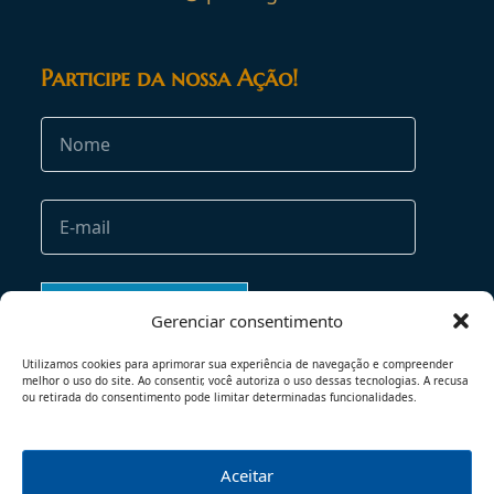
Participe da nossa Ação!
Gerenciar consentimento
Utilizamos cookies para aprimorar sua experiência de navegação e compreender
melhor o uso do site. Ao consentir, você autoriza o uso dessas tecnologias. A recusa
ou retirada do consentimento pode limitar determinadas funcionalidades.
Aceitar
TERMOS DE USO
POLÍTICA DE PRIVACIDADE