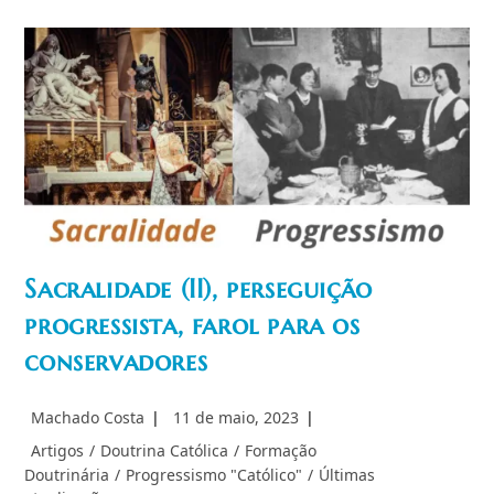
Século
XXI
Sacralidade (II), perseguição
progressista, farol para os
conservadores
Autor
Post
Machado Costa
11 de maio, 2023
do
publicado:
Categoria
Artigos
/
Doutrina Católica
/
Formação
post:
do
Doutrinária
/
Progressismo "Católico"
/
Últimas
post: