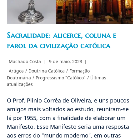
Sacralidade: alicerce, coluna e
farol da civilização católica
Autor
Post
Machado Costa
9 de maio, 2023
do
publicado:
Categoria
Artigos
/
Doutrina Católica
/
Formação
post:
do
Doutrinária
/
Progressismo "Católico"
/
Últimas
post:
atualizações
O Prof. Plinio Corrêa de Oliveira, e uns poucos
amigos mais voltados ao estudo, reuniram-se
lá por 1955, com a finalidade de elaborar um
Manifesto. Esse Manifesto seria uma resposta
aos erros do "mundo moderno", em outras