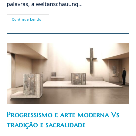
palavras, a weltanschauung…
Sacralidade:
Continue Lendo
Alicerce,
Coluna
E
Farol
Da
Civilização
Católica
Progressismo e arte moderna Vs
tradição e sacralidade