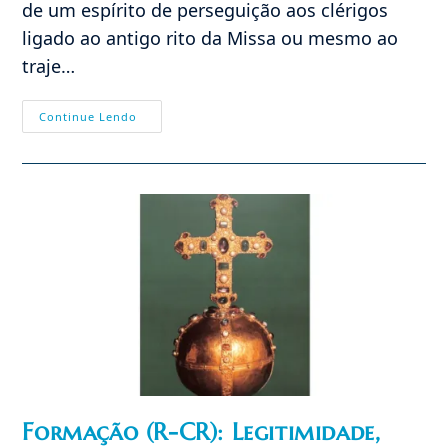
de um espírito de perseguição aos clérigos
ligado ao antigo rito da Missa ou mesmo ao
traje…
Breves:
Continue Lendo
Sinal
Verde
Só
Para
Progressistas?
Sacralidade
Da
Batina
Formação (R-CR): Legitimidade,