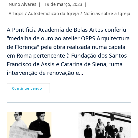
Autor
Post
Nuno Alvares
19 de março, 2023
do
publicado:
Categoria
Artigos
/
Autodemolição da Igreja
/
Notícias sobre a Igreja
post:
do
post:
A Pontifícia Academia de Belas Artes conferiu
"medalha de ouro ao atelier OPPS Arquitectura
de Florença" pela obra realizada numa capela
em Roma pertencente à Fundação dos Santos
Francisco de Assis e Catarina de Siena, “uma
intervenção de renovação e…
Progressismo
Continue Lendo
E
Arte
Moderna
Vs
Tradição
E
Sacralidade