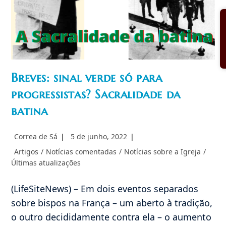
Breves: sinal verde só para
progressistas? Sacralidade da
batina
Autor
Post
Correa de Sá
5 de junho, 2022
do
publicado:
Categoria
Artigos
/
Notícias comentadas
/
Notícias sobre a Igreja
/
post:
do
Últimas atualizações
post:
(LifeSiteNews) – Em dois eventos separados
sobre bispos na França – um aberto à tradição,
o outro decididamente contra ela – o aumento