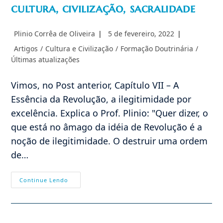
cultura, civilização, sacralidade
Autor
Post
Plinio Corrêa de Oliveira
5 de fevereiro, 2022
do
publicado:
Categoria
Artigos
/
Cultura e Civilização
/
Formação Doutrinária
/
post:
do
Últimas atualizações
post:
Vimos, no Post anterior, Capítulo VII – A
Essência da Revolução, a ilegitimidade por
excelência. Explica o Prof. Plinio: "Quer dizer, o
que está no âmago da idéia de Revolução é a
noção de ilegitimidade. O destruir uma ordem
de…
Formação
Continue Lendo
(R-
CR):
Legitimidade,
Cultura,
Civilização,
Sacralidade