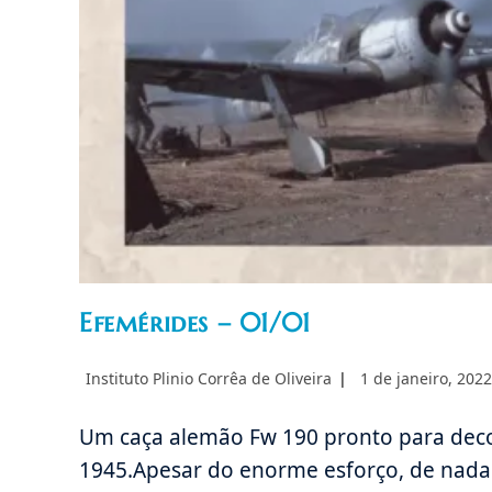
Efemérides – 01/01
Autor
Post
Instituto Plinio Corrêa de Oliveira
1 de janeiro, 2022
do
publicado:
post:
Um caça alemão Fw 190 pronto para dec
1945.Apesar do enorme esforço, de nada 