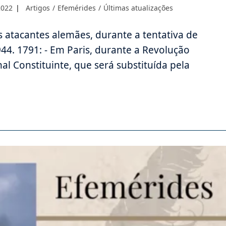
Categoria
2022
Artigos
/
Efemérides
/
Últimas atualizações
do
post:
 atacantes alemães, durante a tentativa de
4. 1791: - Em Paris, durante a Revolução
al Constituinte, que será substituída pela