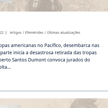
Categoria
022
Artigos
/
Efemérides
/
Últimas atualizações
do
post:
opas americanas no Pacífico, desembarca nas
parte inicia a desastrosa retirada das tropas
Alberto Santos Dumont convoca jurados do
olta…