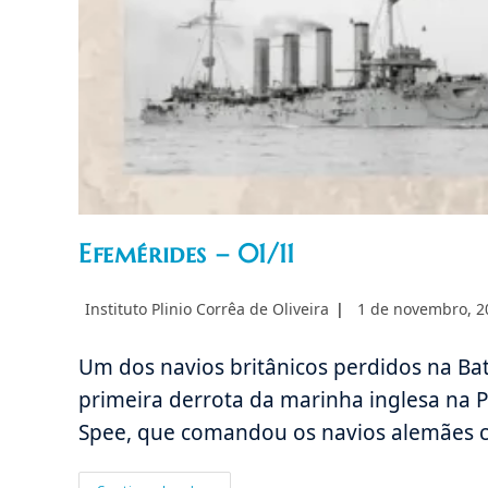
Efemérides – 01/11
Autor
Post
Instituto Plinio Corrêa de Oliveira
1 de novembro, 2
do
publicado:
post:
Um dos navios britânicos perdidos na Ba
primeira derrota da marinha inglesa na P
Spee, que comandou os navios alemães c