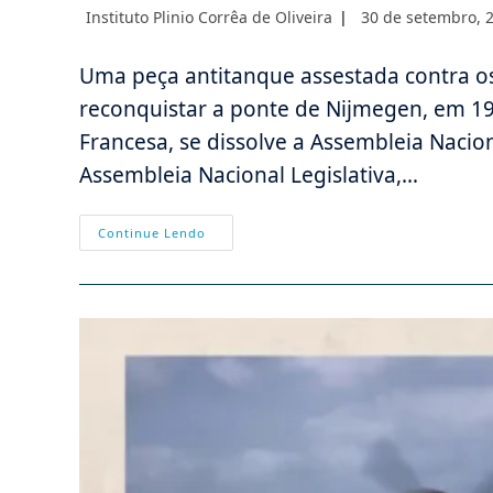
Autor
Post
Instituto Plinio Corrêa de Oliveira
30 de setembro, 
do
publicado:
post:
Uma peça antitanque assestada contra os
reconquistar a ponte de Nijmegen, em 194
Francesa, se dissolve a Assembleia Nacion
Assembleia Nacional Legislativa,…
Efemérides
Continue Lendo
–
30/09