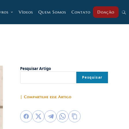
vros
Vídeos
Quem Somos
Contato
Doação
Alt
pesq
do
Pesquisar Artigo
Pesquisar
site
| Compartilhe esse Artigo