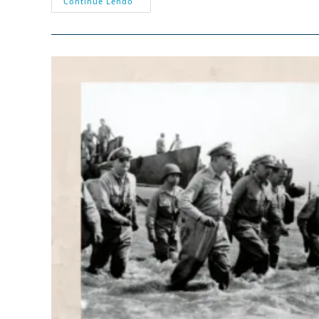
Efemérides
Continue Lendo
–
01/11