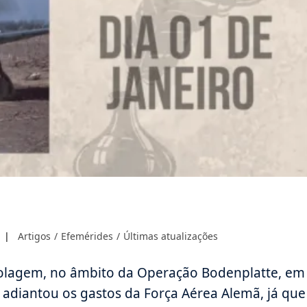
Categoria
Artigos
/
Efemérides
/
Últimas atualizações
do
post:
olagem, no âmbito da Operação Bodenplatte, em
adiantou os gastos da Força Aérea Alemã, já que