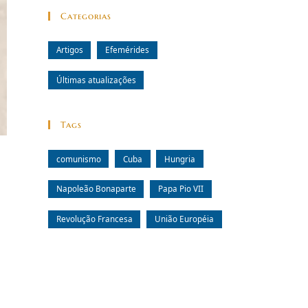
Categorias
Artigos
Efemérides
Últimas atualizações
Tags
comunismo
Cuba
Hungria
Napoleão Bonaparte
Papa Pio VII
Revolução Francesa
União Européia