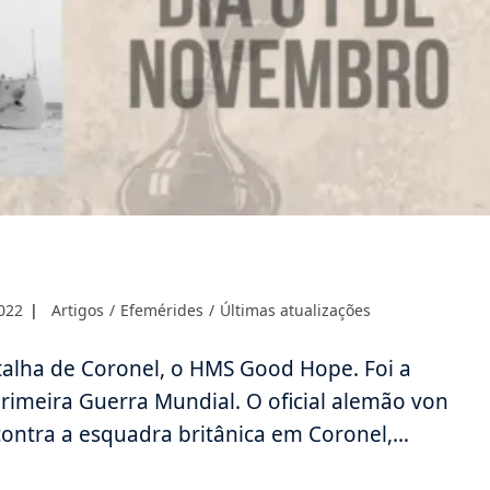
Categoria
022
Artigos
/
Efemérides
/
Últimas atualizações
do
post:
talha de Coronel, o HMS Good Hope. Foi a
rimeira Guerra Mundial. O oficial alemão von
ontra a esquadra britânica em Coronel,…