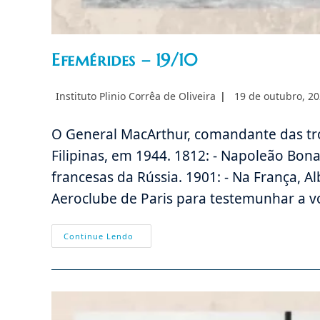
Efemérides – 19/10
Autor
Post
Instituto Plinio Corrêa de Oliveira
19 de outubro, 2
do
publicado:
post:
O General MacArthur, comandante das tr
Filipinas, em 1944. 1812: - Napoleão Bona
francesas da Rússia. 1901: - Na França, 
Aeroclube de Paris para testemunhar a v
Efemérides
Continue Lendo
–
19/10