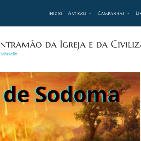
Início
Artigos
Campanhas
Li
ontramão da Igreja e da Civili
ivilização