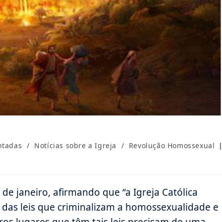
ntadas
/
Notícias sobre a Igreja
/
Revolução Homossexual
 de janeiro, afirmando que “a Igreja Católica
das leis que criminalizam a homossexualidade e
tros lugares que têm tais leis precisam de uma