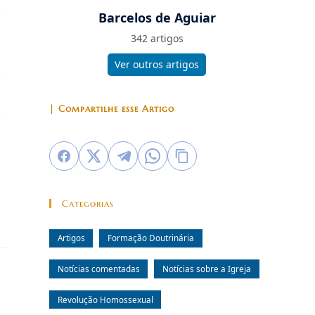
Barcelos de Aguiar
342 artigos
Ver outros artigos
| Compartilhe esse Artigo
Categorias
Artigos
Formação Doutrinária
Notícias comentadas
Notícias sobre a Igreja
Revolução Homossexual