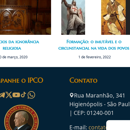
cios da ignorância
Formação: o imutável e o
religiosa
circunstancial na vida dos povos
0 de março, 2020
1 de fevereiro, 2022
panhe o IPCO
Contato
Rua Maranhão, 341
Higienópolis - São Paul
| CEP: 01240-001
E-mail:
contato@ipco.o