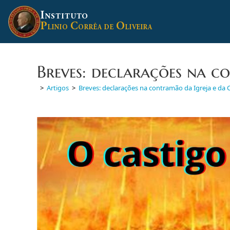
Ir
I
para
NSTITUTO
P
C
O
o
LINIO
ORRÊA DE
LIVEIRA
conteúdo
Breves: declarações na c
>
Artigos
>
Breves: declarações na contramão da Igreja e da C