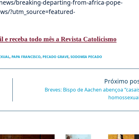
/news/breaking-departing-from-africa-pope-
laws/?utm_source=featured-
il e receba todo mês a Revista Catolicismo
EXUAL
,
PAPA FRANCISCO
,
PECADO GRAVE
,
SODOMIA PECADO
Próximo pos
Breves: Bispo de Aachen abençoa “casai
homossexua