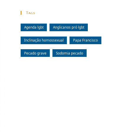
Tags
Agenda lgbt
Anglicanos pró lgbt
Inclinação homossexual
Papa Francisco
Pecado grave
Sodomia pecado