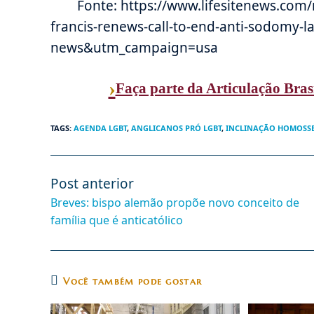
Fonte: https://www.lifesitenews.com
francis-renews-call-to-end-anti-sodomy-
news&utm_campaign=usa
›
Faça parte da Articulação Bras
TAGS
:
AGENDA LGBT
,
ANGLICANOS PRÓ LGBT
,
INCLINAÇÃO HOMOSS
Post anterior
Leia
mais
Breves: bispo alemão propõe novo conceito de
artigos
família que é anticatólico
Você também pode gostar