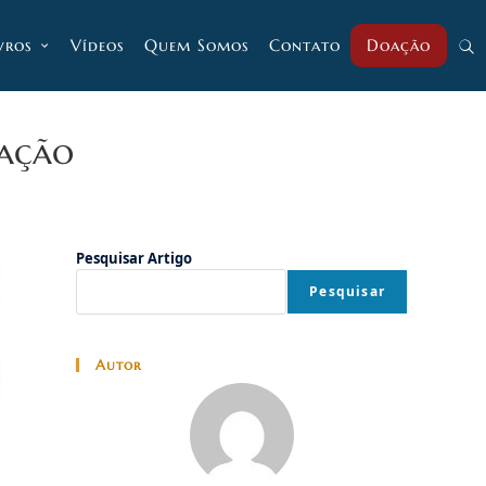
vros
Vídeos
Quem Somos
Contato
Doação
Alt
pesq
zação
do
Pesquisar Artigo
Pesquisar
site
Autor