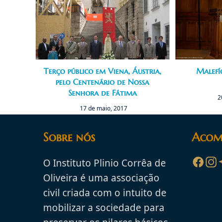
Terço público em Viena, Áustria,
Malefí
pelo Centenário de Nossa
Senhora de Fátima
2
17 de maio, 2017
Sobre nós
Acom
O Instituto Plinio Corrêa de
Oliveira é uma associação
civil criada com o intuito de
mobilizar a sociedade para