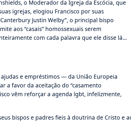
enshields, o Moderador da Igreja da Escócia, que
as igrejas, elogiou Francisco por suas
anterbury Justin Welby”, o principal bispo
mite aos “casais” homossexuais serem
nteiramente com cada palavra que ele disse lá…
a ajudas e empréstimos — da União Europeia
lar a favor da aceitação do “casamento
sco vêm reforçar a agenda lgbt, infelizmente,
seus bispos e padres fieis à doutrina de Cristo e a