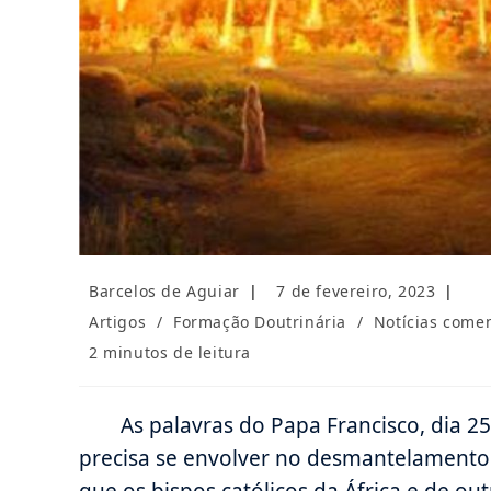
Autor
Post
Barcelos de Aguiar
7 de fevereiro, 2023
do
publicado:
Categoria
Artigos
/
Formação Doutrinária
/
Notícias come
post:
do
Tempo
2 minutos de leitura
post:
de
leitura:
As palavras do Papa Francisco, dia 25
precisa se envolver no desmantelamento 
que os bispos católicos da África e de ou