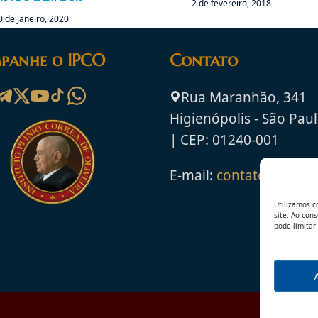
2 de fevereiro, 2018
0 de janeiro, 2020
panhe o IPCO
Contato
Rua Maranhão, 341
Higienópolis - São Paul
| CEP: 01240-001
E-mail:
contato@ipco.o
Utilizamos c
site. Ao con
pode limitar