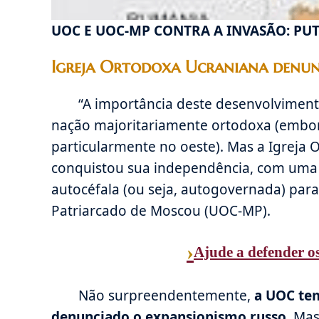
UOC E UOC-MP CONTRA A INVASÃO: PU
Igreja Ortodoxa Ucraniana denunc
“A importância deste desenvolviment
nação majoritariamente ortodoxa (embora
particularmente no oeste). Mas a Igreja O
conquistou sua independência, com uma 
autocéfala (ou seja, autogovernada) para 
Patriarcado de Moscou (UOC-MP).
›
Ajude a defender os
Não surpreendentemente,
a UOC tem
denunciado o expansionismo russo
. Ma