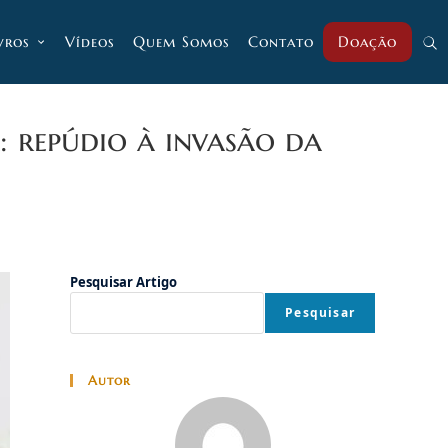
vros
Vídeos
Quem Somos
Contato
Doação
Alt
pesq
: repúdio à invasão da
do
Pesquisar Artigo
site
Pesquisar
Autor