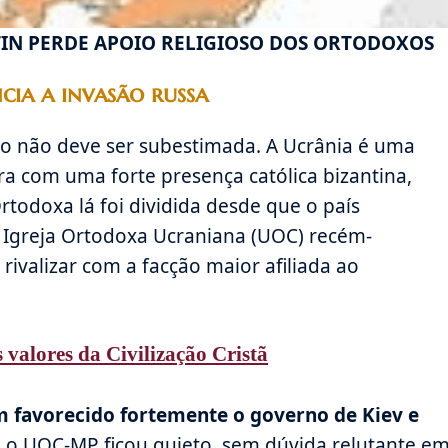
TIN PERDE APOIO RELIGIOSO DOS ORTODOXOS
ia a invasão russa
o não deve ser subestimada. A Ucrânia é uma
 com uma forte presença católica bizantina,
rtodoxa lá foi dividida desde que o país
Igreja Ortodoxa Ucraniana (UOC) recém-
rivalizar com a facção maior afiliada ao
 valores da Civilização Cristã
 favorecido fortemente o governo de Kiev e
s o UOC-MP ficou quieto, sem dúvida relutante e