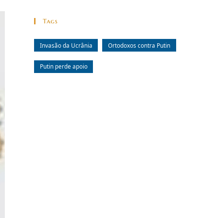
Tags
Invasão da Ucrânia
Ortodoxos contra Putin
Putin perde apoio