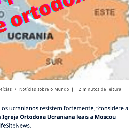
Tempo
tícias
/
Notícias sobre o Mundo
2 minutos de leitura
de
leitura:
os ucranianos resistem fortemente, “considere a
a Igreja Ortodoxa Ucraniana leais a Moscou
LifeSiteNews.