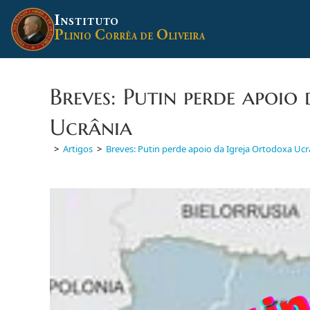
Ir
I
para
NSTITUTO
P
C
O
o
LINIO
ORRÊA DE
LIVEIRA
conteúdo
Breves: Putin perde apoi
Ucrânia
>
Artigos
>
Breves: Putin perde apoio da Igreja Ortodoxa Ucr