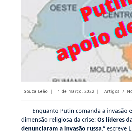
Autor
Post
Categoria
Souza Leão
1 de março, 2022
Artigos
/
No
do
publicado:
do
post:
post:
Enquanto Putin comanda a invasão e 
dimensão religiosa da crise:
Os líderes d
denunciaram a invasão russa.
” escreve 