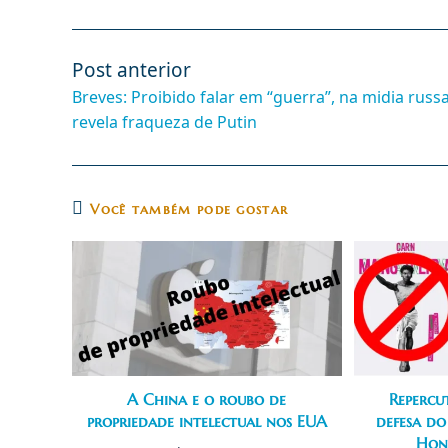
Post anterior
Leia
mais
Breves: Proibido falar em “guerra”, na midia russa
artigos
revela fraqueza de Putin
Você também pode gostar
A China e o roubo de
Repercu
propriedade intelectual nos EUA
defesa do
Hon