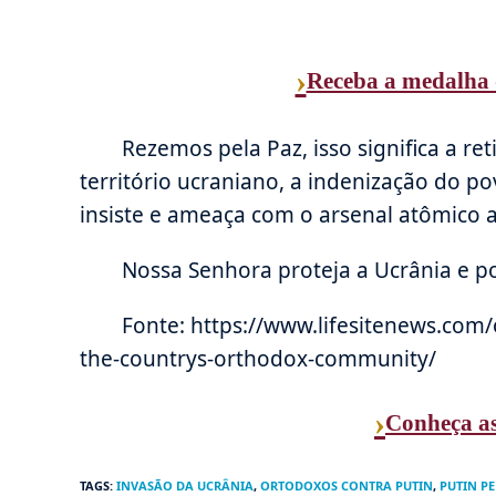
›
Receba a medalha 
Rezemos pela Paz, isso significa a re
território ucraniano, a indenização do po
insiste e ameaça com o arsenal atômico a
Nossa Senhora proteja a Ucrânia e po
Fonte: https://www.lifesitenews.com/
the-countrys-orthodox-community/
›
Conheça a
TAGS
:
INVASÃO DA UCRÂNIA
,
ORTODOXOS CONTRA PUTIN
,
PUTIN P