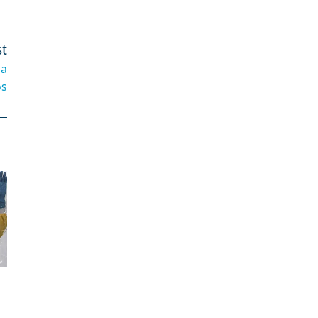
t
na
os