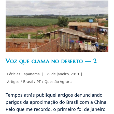
Brasil
Voz que clama no deserto — 2
Autor
Post
Péricles Capanema
29 de janeiro, 2019
do
publicado:
Categoria
Artigos
/
Brasil
/
PT
/
Questão Agrária
post:
do
post:
Tempos atrás publiquei artigos denunciando
perigos da aproximação do Brasil com a China.
Pelo que me recordo, o primeiro foi de janeiro