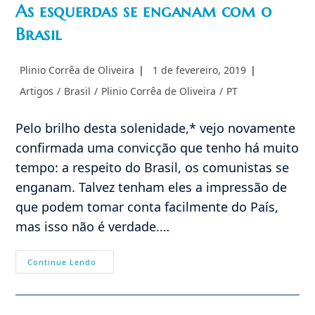
As esquerdas se enganam com o
Brasil
Autor
Post
Plinio Corrêa de Oliveira
1 de fevereiro, 2019
do
publicado:
Categoria
Artigos
/
Brasil
/
Plinio Corrêa de Oliveira
/
PT
post:
do
post:
Pelo brilho desta solenidade,* vejo novamente
confirmada uma convicção que tenho há muito
tempo: a respeito do Brasil, os comunistas se
enganam. Talvez tenham eles a impressão de
que podem tomar conta facilmente do País,
mas isso não é verdade.…
As
Continue Lendo
Esquerdas
Se
Enganam
Com
O