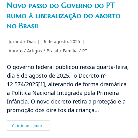
Novo passo do Governo do PT
rumo à liberalização do aborto
no Brasil
Autor
Post
Jurandir Dias
6 de agosto, 2025
do
publicado:
Categoria
Aborto
/
Artigos
/
Brasil
/
Família
/
PT
post:
do
post:
O governo federal publicou nessa quarta-feira,
dia 6 de agosto de 2025, o Decreto nº
12.574/2025[1], alterando de forma dramática
a Política Nacional Integrada pela Primeira
Infância. O novo decreto retira a proteção e a
promoção dos direitos da criança…
Novo
Continue Lendo
Passo
Do