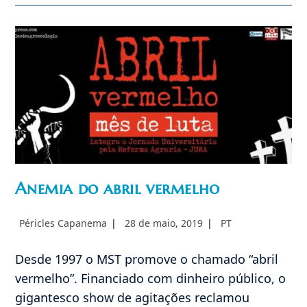
Anemia do abril vermelho
Autor
Post
Categoria
Péricles Capanema
28 de maio, 2019
PT
do
publicado:
do
post:
post:
Desde 1997 o MST promove o chamado “abril
vermelho”. Financiado com dinheiro público, o
gigantesco show de agitações reclamou