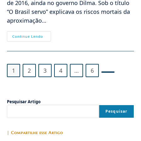
de 2016, ainda no governo Dilma. Sob o título
“O Brasil servo” explicava os riscos mortais da
aproximação…
Voz
Continue Lendo
Que
Clama
No
Deserto
—
2
1
2
3
4
…
6
Ir para a próx
Pesquisar Artigo
Pesquisar
| Compartilhe esse Artigo