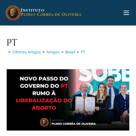
Ir
para
I
NSTITUTO
P
C
O
LINIO
ORRÊA DE
LIVEIRA
o
conteúdo
PT
>
Últimos Artigos
>
Artigos
>
Brasil
>
PT