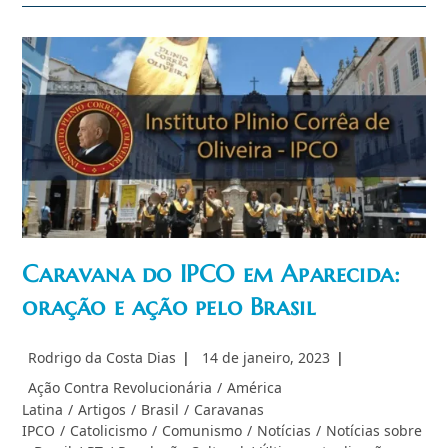
Governo
Do
PT
Rumo
À
Liberalização
Do
Aborto
No
Brasil
Caravana do IPCO em Aparecida:
oração e ação pelo Brasil
Autor
Post
Rodrigo da Costa Dias
14 de janeiro, 2023
do
publicado:
Categoria
Ação Contra Revolucionária
/
América
post:
do
Latina
/
Artigos
/
Brasil
/
Caravanas
post:
IPCO
/
Catolicismo
/
Comunismo
/
Notícias
/
Notícias sobre