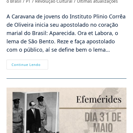
o Brasil
/
PT
/
Revolução Cultural
/
Últimas atualizações
A Caravana de jovens do Instituto Plinio Corrêa
de Oliveira inicia seu apostolado no coração
marial do Brasil: Aparecida. Ora et Labora, o
lema de São Bento. Reze e faça apostolado
com o público, aí se define bem o lema…
Caravana
Continue Lendo
Do
IPCO
Em
Aparecida:
Oração
E
Ação
Pelo
Brasil