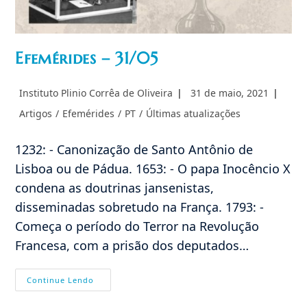
Efemérides – 31/05
Autor
Post
Instituto Plinio Corrêa de Oliveira
31 de maio, 2021
do
publicado:
Categoria
Artigos
/
Efemérides
/
PT
/
Últimas atualizações
post:
do
post:
1232: - Canonização de Santo Antônio de
Lisboa ou de Pádua. 1653: - O papa Inocêncio X
condena as doutrinas jansenistas,
disseminadas sobretudo na França. 1793: -
Começa o período do Terror na Revolução
Francesa, com a prisão dos deputados…
Efemérides
Continue Lendo
–
31/05