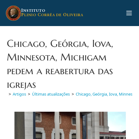
Ir
para
I
NSTITUTO
P
C
O
LINIO
ORRÊA DE
LIVEIRA
o
conteúdo
Chicago, Geórgia, Iova,
Minnesota, Michigam
pedem a reabertura das
igrejas
>
Artigos
>
Últimas atualizações
>
Chicago, Geórgia, Iova, Minnesota