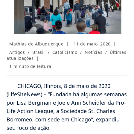
Autor
Post
Mathias de Albuquerque
11 de maio, 2020
do
publicado:
Categoria
Artigos
/
Brasil
/
Catolicismo
/
Notícias
/
Últimas
post:
do
atualizações
post:
Tempo
1 minuto de leitura
de
leitura:
CHICAGO, Illinois, 8 de maio de 2020
(LifeSiteNews) – “Fundada há algumas semanas
por Lisa Bergman e Joe e Ann Scheidler da Pro-
Life Action League, a Sociedade St. Charles
Borromeo, com sede em Chicago”, expandiu
seu foco de ação