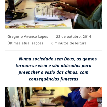
Autor
Post
Gregorio Vivanco Lopes
22 de outubro, 2014
do
publicado:
Categoria
Tempo
Últimas atualizações
6 minutos de leitura
post:
do
de
post:
leitura:
Numa sociedade sem Deus,
os games
tornam-se vício e são utilizados para
preencher o vazio das almas, com
consequências funestas