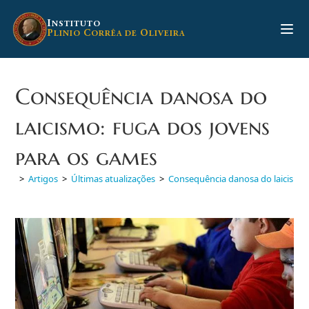
Ir
para
I
NSTITUTO
P
C
O
LINIO
ORRÊA DE
LIVEIRA
o
conteúdo
Consequência danosa do
laicismo: fuga dos jovens
para os games
>
Artigos
>
Últimas atualizações
>
Consequência danosa do laicismo: