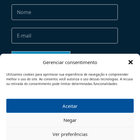
Gerenciar consentimento
Utilizamos cookies para aprimorar sua experiência de navegação e compreender
melhor o uso do site. Ao consentir, você autoriza o uso dessas tecnologias. A recusa
ou retirada do consentimento pode limitar determinadas funcionalidades.
Aceitar
TERMOS DE USO
POLÍTICA DE PRIVACIDADE
Negar
© 2026 - TODOS OS DIREITOS RESERVADOS
Ver preferências