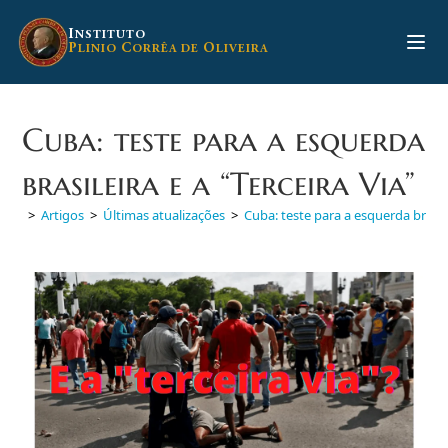
Ir
para
I
NSTITUTO
P
C
O
LINIO
ORRÊA DE
LIVEIRA
o
conteúdo
Cuba: teste para a esquerda
brasileira e a “Terceira Via”
>
Artigos
>
Últimas atualizações
>
Cuba: teste para a esquerda brasile