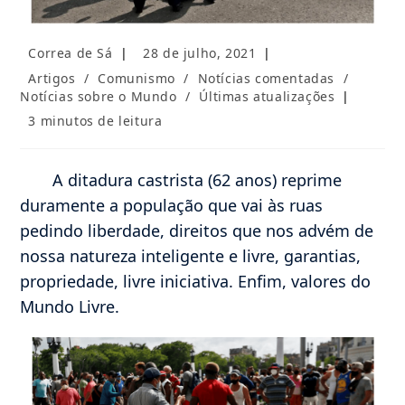
Autor
Post
Correa de Sá
28 de julho, 2021
do
publicado:
Categoria
Artigos
/
Comunismo
/
Notícias comentadas
/
post:
do
Notícias sobre o Mundo
/
Últimas atualizações
post:
Tempo
3 minutos de leitura
de
leitura:
A ditadura castrista (62 anos) reprime
duramente a população que vai às ruas
pedindo liberdade, direitos que nos advém de
nossa natureza inteligente e livre, garantias,
propriedade, livre iniciativa. Enfim, valores do
Mundo Livre.