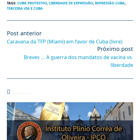
TAGS
:
CUBA PROTESTOS
,
LIBERDADE DE EXPRESSÃO
,
REPRESSÃO CUBA
,
TERCEIRA VIA E CUBA
Post anterior
Leia
mais
Caravana da TFP (Miami) em favor de Cuba (livre)
artigos
Próximo post
Breves … A guerra dos mandatos de vacina vs.
liberdade
Você também pode gostar