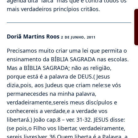
agenda dita “laica” mas que é contra todos os
mais verdadeiros princípios critãos.
Doriã Martins Roos
2 DE JUNHO, 2011
Precisamos muito criar uma lei que permita o
ensinamento da BÍBLIA SAGRADA nas escolas.
Mas a BÍBLIA SAGRADA; não as religião,
porque está é a palavra de DEUS.( Jesus
dizia,pois, aos Judeus que criam nele:se vós
permanecesdes na minha palavra,
verdadeiramente,sereis meus discípulos e
conhecereis a verdade,e a verdade vos
libertará.) João cap.8 – ver. 31-32. JESUS disse:
(se pois,o Filho vos libertar, verdadeiramente,
sereis livres)ver. 36 Quem liberta é a Palavra, a