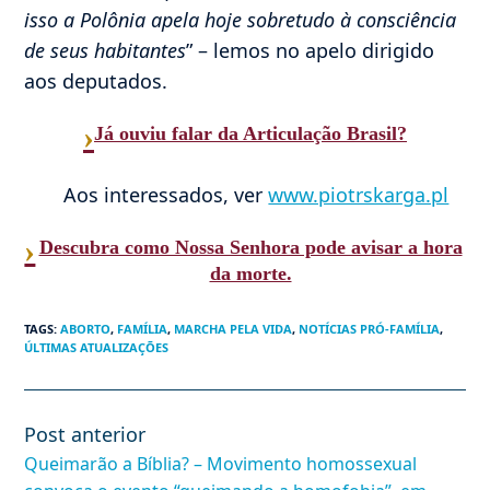
isso a Polônia apela hoje sobretudo à consciência
de seus habitantes
” – lemos no apelo dirigido
aos deputados.
›
Já ouviu falar da Articulação Brasil?
Aos interessados, ver
www.piotrskarga.pl
›
Descubra como Nossa Senhora pode avisar a hora
da morte.
TAGS
:
ABORTO
,
FAMÍLIA
,
MARCHA PELA VIDA
,
NOTÍCIAS PRÓ-FAMÍLIA
,
ÚLTIMAS ATUALIZAÇÕES
Post anterior
Leia
mais
Queimarão a Bíblia? – Movimento homossexual
artigos