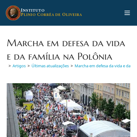
Ir
para
I
NSTITUTO
P
C
O
LINIO
ORRÊA DE
LIVEIRA
o
conteúdo
Marcha em defesa da vida
e da família na Polônia
>
Artigos
>
Últimas atualizações
>
Marcha em defesa da vida e da fam