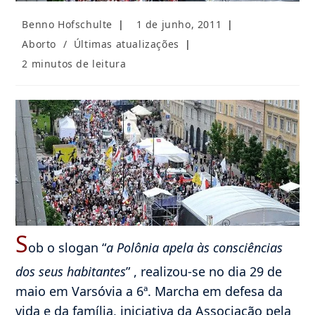
Autor
Post
Benno Hofschulte
1 de junho, 2011
do
publicado:
Categoria
Aborto
/
Últimas atualizações
post:
do
Tempo
2 minutos de leitura
post:
de
leitura:
S
ob o slogan “
a Polônia apela às consciências
dos seus habitantes
” , realizou-se no dia 29 de
maio em Varsóvia a 6ª. Marcha em defesa da
vida e da família, iniciativa da Associação pela