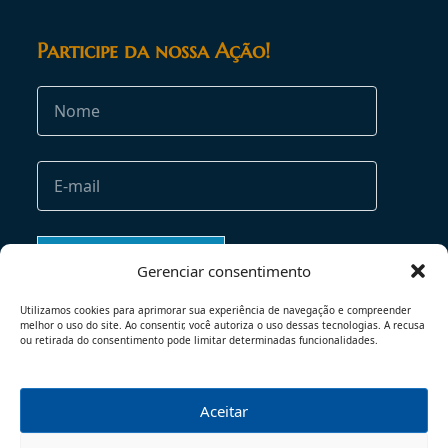
Participe da nossa Ação!
Gerenciar consentimento
Utilizamos cookies para aprimorar sua experiência de navegação e compreender
melhor o uso do site. Ao consentir, você autoriza o uso dessas tecnologias. A recusa
ou retirada do consentimento pode limitar determinadas funcionalidades.
Aceitar
TERMOS DE USO
POLÍTICA DE PRIVACIDADE