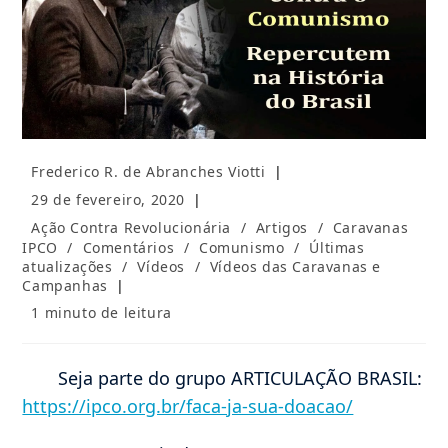
Autor
Frederico R. de Abranches Viotti
do
Post
29 de fevereiro, 2020
post:
publicado:
Categoria
Ação Contra Revolucionária
/
Artigos
/
Caravanas
do
IPCO
/
Comentários
/
Comunismo
/
Últimas
post:
atualizações
/
Vídeos
/
Vídeos das Caravanas e
Campanhas
Tempo
1 minuto de leitura
de
leitura:
Seja parte do grupo ARTICULAÇÃO BRASIL:
https://ipco.org.br/faca-ja-sua-doacao/