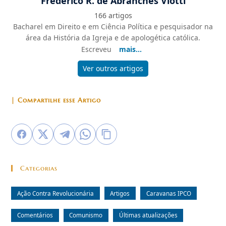
Frederico R. de Abranches Viotti
166 artigos
Bacharel em Direito e em Ciência Política e pesquisador na
área da História da Igreja e de apologética católica.
Escreveu
mais...
Ver outros artigos
| Compartilhe esse Artigo
Categorias
Ação Contra Revolucionária
Artigos
Caravanas IPCO
Comentários
Comunismo
Últimas atualizações