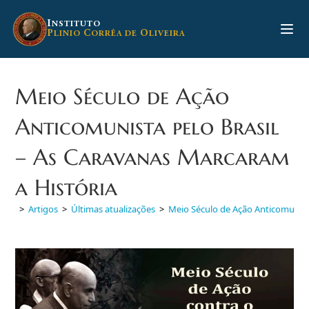
Ir
para
I
NSTITUTO
P
C
O
LINIO
ORRÊA DE
LIVEIRA
o
conteúdo
Meio Século de Ação
Anticomunista pelo Brasil
– As Caravanas Marcaram
a História
>
Artigos
>
Últimas atualizações
>
Meio Século de Ação Anticomunista