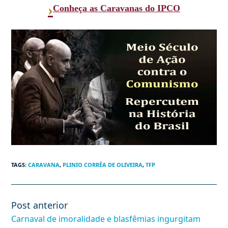
›
Conheça as Caravanas do IPCO
TAGS
:
CARAVANA
,
PLINIO CORRÊA DE OLIVEIRA
,
TFP
Post anterior
Leia
mais
Carnaval de imoralidade e blasfêmias ingurgitam
artigos