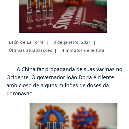
Autor
Post
León de La Torre
8 de janeiro, 2021
do
publicado:
Categoria
Tempo
Últimas atualizações
4 minutos de leitura
post:
do
de
post:
leitura:
A China faz propaganda de suas vacinas no
Ocidente. O governador João Doria é cliente
ambicioso de alguns milhões de doses da
Coronavac.