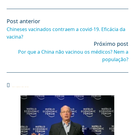
Post anterior
Leia
mais
Chineses vacinados contraem a covid-19. Eficácia da
artigos
vacina?
Próximo post
Por que a China não vacinou os médicos? Nem a
população?
Você também pode gostar