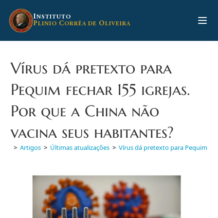
Ir
para
I
NSTITUTO
P
C
O
LINIO
ORRÊA DE
LIVEIRA
o
conteúdo
Vírus dá pretexto para
Pequim fechar 155 igrejas.
Por que a China não
vacina seus habitantes?
>
Artigos
>
Últimas atualizações
>
Vírus dá pretexto para Pequim fec