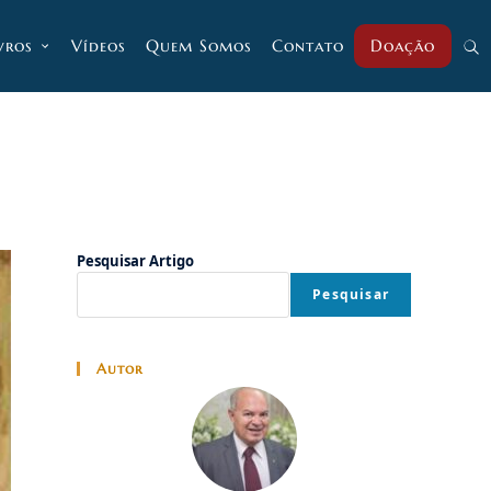
vros
Vídeos
Quem Somos
Contato
Doação
Alt
pesq
do
Pesquisar Artigo
Pesquisar
site
Autor