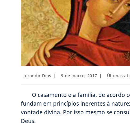
Autor
Post
Categoria
Jurandir Dias
9 de março, 2017
Últimas at
do
publicado:
do
post:
post:
O casamento e a família, de acordo co
fundam em princípios inerentes à nature
vontade divina. Por isso mesmo se cons
Deus.