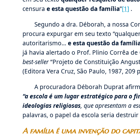
censura
e esta questão da família
”
[1]
.
Segundo a dra. Déborah, a nossa Con
procura expurgar em seu texto “qualque
autoritarismo…
e esta questão da famíli
já havia alertado o Prof. Plinio Corrêa de 
best-seller
“Projeto de Constituição Angusti
(Editora Vera Cruz, São Paulo, 1987, 209 
A procuradora Déborah Duprat afirm
“a escola é um lugar estratégico para o f
ideologias religiosas
, que apresentam a es
palavras, o papel da escola seria destrui
A família é uma invenção do capit