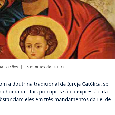
Tempo
ualizações
5 minutos de leitura
de
leitura:
m a doutrina tradicional da Igreja Católica, se
za humana. Tais princípios são a expressão da
ubstanciam eles em três mandamentos da Lei de