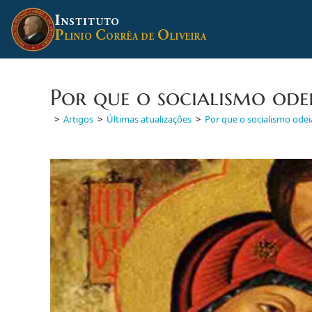
Ir
I
para
NSTITUTO
P
C
O
o
LINIO
ORRÊA DE
LIVEIRA
conteúdo
Por que o socialismo odei
>
Artigos
>
Últimas atualizações
>
Por que o socialismo odeia