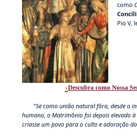
como
Concíl
Pio V, 
›
Descubra como Nossa Sen
“
Se como união natural fôra, desde o in
humano, o Matrimônio foi depois elevado à 
criasse um povo para o culto e adoração do 