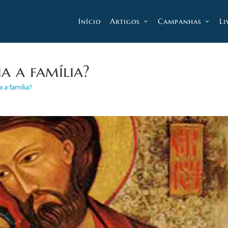
Início
Artigos
Campanhas
Li
a a família?
 a família?