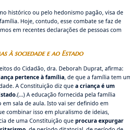
smo histórico ou pelo hedonismo pagão, visa de
família. Hoje, contudo, esse combate se faz de
tamos em recentes declarações de pessoas com
as à sociedade e ao Estado
eitos do Cidadão, dra. Deborah Duprat, afirma:
iança pertence à família
, de que a família tem u
dade. A Constituição diz que
a criança é um
Estado
.(…) A educação fornecida pela família
em sala de aula. Isto vai ser definido em
ue combinar isso em pluralismo de ideias,
cia de uma Constituição que
procura expurgar
oritarismo,
de período ditatorial, de período de