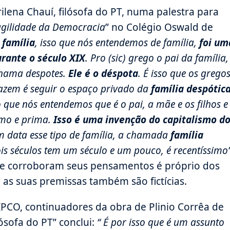
ena Chauí, filósofa do PT, numa palestra para
agilidade da Democracia
” no Colégio Oswald de
 família
, isso que nós entendemos de família,
foi um
urante o século XIX
. Pro (sic) grego o pai da família,
chama despotes.
Ele é o déspota
. É isso que os grego
fazem é seguir o espaço privado da
família despótic
 que nós entendemos que é o pai, a mãe e os filhos e
rimo e prima.
Isso é uma invenção do capitalismo d
em data esse tipo de família, a chamada
família
is séculos tem um século e um pouco, é recentíssimo”
ue corroboram seus pensamentos é próprio dos
 as suas premissas também são fictícias.
PCO, continuadores da obra de Plinio Corrêa de
lósofa do PT” conclui:
“ É por isso que é um assunto