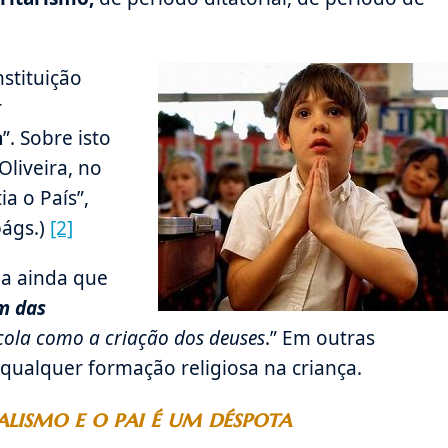
stituição
r
a
”. Sobre isto
Oliveira, no
a o País”,
págs.)
[2]
a ainda que
im das
cola como a criação dos deuses
.” Em outras
r qualquer formação religiosa na criança.
alismo e o pai é um déspota